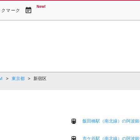
New!
event_note
ックマーク
Ｍ
>
東京都
>
新宿区
飯田橋駅（南北線）の阿波銀
市ケ谷駅（南北線）の阿波銀