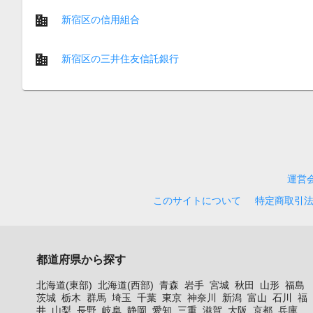
新宿区の信用組合
新宿区の三井住友信託銀行
運営
このサイトについて
特定商取引
都道府県から探す
北海道(東部)
北海道(西部)
青森
岩手
宮城
秋田
山形
福島
茨城
栃木
群馬
埼玉
千葉
東京
神奈川
新潟
富山
石川
福
井
山梨
長野
岐阜
静岡
愛知
三重
滋賀
大阪
京都
兵庫