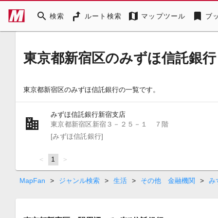
search
map
bookmark
検索
ルート検索
マップツール
ブ
東京都新宿区のみずほ信託銀行
東京都新宿区のみずほ信託銀行の一覧です。
みずほ信託銀行新宿支店
東京都新宿区新宿３－２５－１ ７階
[みずほ信託銀行]
page
You're
1
page
on
page
MapFan
>
ジャンル検索
>
生活
>
その他 金融機関
>
み