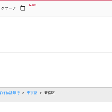
New!
event_note
ックマーク
ずほ信託銀行
>
東京都
>
新宿区