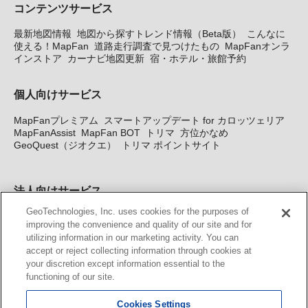
コンテンツサービス
最新地図情報
地図から探すトレンド情報（Beta版）
こんなに
使える！MapFan
道路走行調査で見つけたもの
MapFanオンラ
インストア
カーナビ地図更新
宿・ホテル・旅館予約
個人向けサービス
MapFanプレミアム
スマートアップデート for カロッツェリア
MapFanAssist
MapFan BOT
トリマ
方位かなめ
GeoQuest（ジオクエ）
トリマ ポイントサイト
法人向けサービス
GeoTechnologies, Inc. uses cookies for the purposes of
法人向け地図・位置情報サービス
WEBサイト・システム向け地
improving the convenience and quality of our site and for
図API
Windows PC向け地図開発キット
MapFan DB
住所確認
utilizing information in our marketing activity. You can
サービス
MAP WORLD+
トリマ広告
Geo-Research
スグロ
accept or reject collecting information through cookies at
ジ
your discretion except information essential to the
functioning of our site.
カーナビ地図更新サービス
Cookies Settings