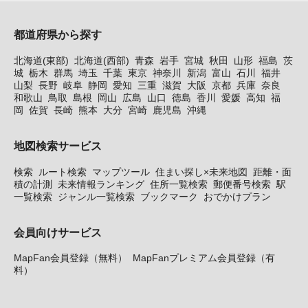
都道府県から探す
北海道(東部)
北海道(西部)
青森
岩手
宮城
秋田
山形
福島
茨
城
栃木
群馬
埼玉
千葉
東京
神奈川
新潟
富山
石川
福井
山梨
長野
岐阜
静岡
愛知
三重
滋賀
大阪
京都
兵庫
奈良
和歌山
鳥取
島根
岡山
広島
山口
徳島
香川
愛媛
高知
福
岡
佐賀
長崎
熊本
大分
宮崎
鹿児島
沖縄
地図検索サービス
検索
ルート検索
マップツール
住まい探し×未来地図
距離・面
積の計測
未来情報ランキング
住所一覧検索
郵便番号検索
駅
一覧検索
ジャンル一覧検索
ブックマーク
おでかけプラン
会員向けサービス
MapFan会員登録（無料）
MapFanプレミアム会員登録（有
料）