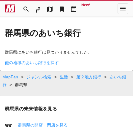
New!
menu
search
map
bookmark
event_note
群馬県のあいち銀行
群馬県にあいち銀行は見つかりませんでした。
他の地域のあいち銀行を探す
MapFan
>
ジャンル検索
>
生活
>
第２地方銀行
>
あいち銀
行
>
群馬県
群馬県の未来情報を見る
群馬県の開店・閉店を見る