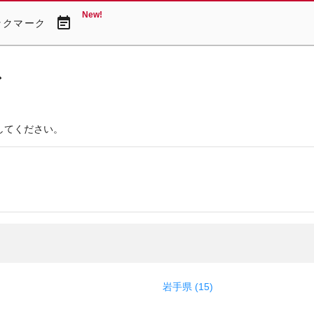
New!
event_note
ックマーク
ア
してください。
岩手県 (15)