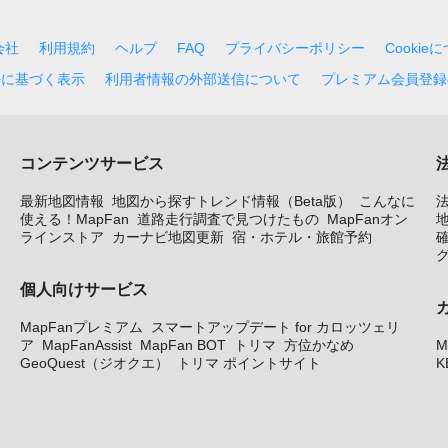
会社
利用規約
ヘルプ
FAQ
プライバシーポリシー
Cookie
法に基づく表示
利用者情報の外部送信について
プレミアム会員登録
コンテンツサービス
最新地図情報
地図から探すトレンド情報（Beta版）
こんなに
使える！MapFan
道路走行調査で見つけたもの
MapFanオン
地
ラインストア
カーナビ地図更新
宿・ホテル・旅館予約
個人向けサービス
MapFanプレミアム
スマートアップデート for カロッツェリ
ア
MapFanAssist
MapFan BOT
トリマ
方位かなめ
M
GeoQuest（ジオクエ）
トリマ ポイントサイト
K