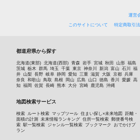
運営
このサイトについて
特定商取引
都道府県から探す
北海道(東部)
北海道(西部)
青森
岩手
宮城
秋田
山形
福島
茨城
栃木
群馬
埼玉
千葉
東京
神奈川
新潟
富山
石川
福
井
山梨
長野
岐阜
静岡
愛知
三重
滋賀
大阪
京都
兵庫
奈良
和歌山
鳥取
島根
岡山
広島
山口
徳島
香川
愛媛
高
知
福岡
佐賀
長崎
熊本
大分
宮崎
鹿児島
沖縄
地図検索サービス
検索
ルート検索
マップツール
住まい探し×未来地図
距離・
面積の計測
未来情報ランキング
住所一覧検索
郵便番号検
索
駅一覧検索
ジャンル一覧検索
ブックマーク
おでかけプ
ラン