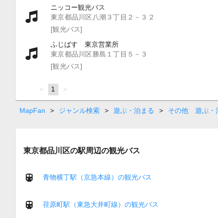
ニッコー観光バス
東京都品川区八潮３丁目２－３２
[観光バス]
ふじばす 東京営業所
東京都品川区勝島１丁目５－３
[観光バス]
page
You're
1
page
on
page
MapFan
>
ジャンル検索
>
遊ぶ・泊まる
>
その他 遊ぶ・
東京都品川区の駅周辺の観光バス
青物横丁駅（京急本線）の観光バス
荏原町駅（東急大井町線）の観光バス