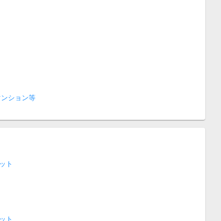
マンション等
ット
ット