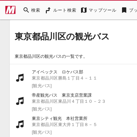
search
map
bookmark
検索
ルート検索
マップツール
ブ
東京都品川区の観光バス
東京都品川区の観光バスの一覧です。
アイベックス ロケバス部
東京都品川区勝島１丁目４－１１
[観光バス]
帝産観光バス 東京支店営業課
東京都品川区東品川４丁目１０－２３
[観光バス]
東京シティ観光 本社営業所
東京都品川区東大井１丁目８－５
[観光バス]