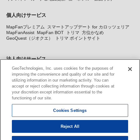
個人向けサービス
MapFanプレミアム
スマートアップデート for カロッツェリア
MapFanAssist
MapFan BOT
トリマ
方位かなめ
GeoQuest（ジオクエ）
トリマ ポイントサイト
法人向けサービス
GeoTechnologies, Inc. uses cookies for the purposes of
法人向け地図・位置情報サービス
WEBサイト・システム向け地
improving the convenience and quality of our site and for
図API
Windows PC向け地図開発キット
MapFan DB
住所確認
utilizing information in our marketing activity. You can
サービス
MAP WORLD+
トリマ広告
Geo-Research
スグロ
accept or reject collecting information through cookies at
ジ
your discretion except information essential to the
functioning of our site.
カーナビ地図更新サービス
Cookies Settings
MapFan スマートメンバーズ
カロッツェリア地図割プラス
KENWOOD MapFan Club
Reject All