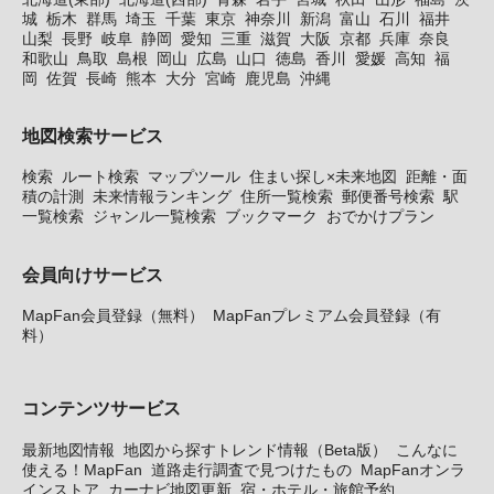
城
栃木
群馬
埼玉
千葉
東京
神奈川
新潟
富山
石川
福井
山梨
長野
岐阜
静岡
愛知
三重
滋賀
大阪
京都
兵庫
奈良
和歌山
鳥取
島根
岡山
広島
山口
徳島
香川
愛媛
高知
福
岡
佐賀
長崎
熊本
大分
宮崎
鹿児島
沖縄
地図検索サービス
検索
ルート検索
マップツール
住まい探し×未来地図
距離・面
積の計測
未来情報ランキング
住所一覧検索
郵便番号検索
駅
一覧検索
ジャンル一覧検索
ブックマーク
おでかけプラン
会員向けサービス
MapFan会員登録（無料）
MapFanプレミアム会員登録（有
料）
コンテンツサービス
最新地図情報
地図から探すトレンド情報（Beta版）
こんなに
使える！MapFan
道路走行調査で見つけたもの
MapFanオンラ
インストア
カーナビ地図更新
宿・ホテル・旅館予約