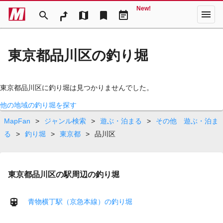
New!
menu
search
map
bookmark
event_note
東京都品川区の釣り堀
東京都品川区に釣り堀は見つかりませんでした。
他の地域の釣り堀を探す
MapFan
>
ジャンル検索
>
遊ぶ・泊まる
>
その他 遊ぶ・泊ま
る
>
釣り堀
>
東京都
>
品川区
東京都品川区の駅周辺の釣り堀
青物横丁駅（京急本線）の釣り堀