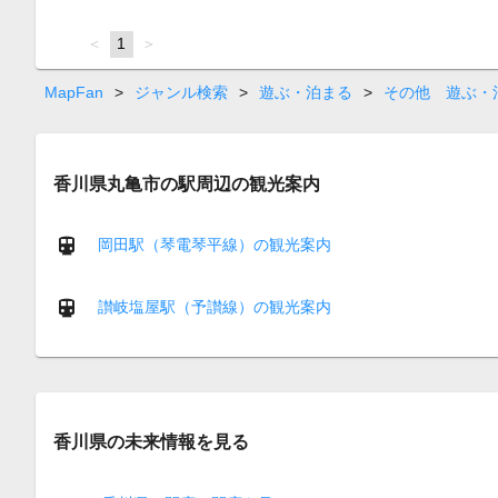
page
You're
1
page
on
page
MapFan
>
ジャンル検索
>
遊ぶ・泊まる
>
その他 遊ぶ・
香川県丸亀市の駅周辺の観光案内
岡田駅（琴電琴平線）の観光案内
讃岐塩屋駅（予讃線）の観光案内
香川県の未来情報を見る