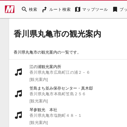
search
map
bookmark
検索
ルート検索
マップツール
ブ
香川県丸亀市の観光案内
香川県丸亀市の観光案内の一覧です。
江の浦観光案内所
香川県丸亀市広島町江の浦２－６
[観光案内]
笠島まち並み保存センター・真木邸
香川県丸亀市本島町笠島２５６
[観光案内]
琴参観光 本社
香川県丸亀市塩飽町４８－１
[観光案内]