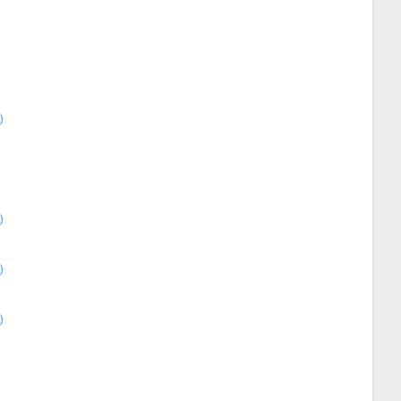
）
）
）
）