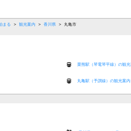
泊まる
>
観光案内
>
香川県
>
丸亀市
栗熊駅（琴電琴平線）の観光
丸亀駅（予讃線）の観光案内