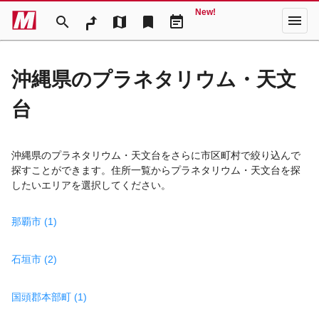
New!
menu
search
map
bookmark
event_note
沖縄県のプラネタリウム・天文
台
沖縄県のプラネタリウム・天文台をさらに市区町村で絞り込んで
探すことができます。住所一覧からプラネタリウム・天文台を探
したいエリアを選択してください。
那覇市 (1)
石垣市 (2)
国頭郡本部町 (1)