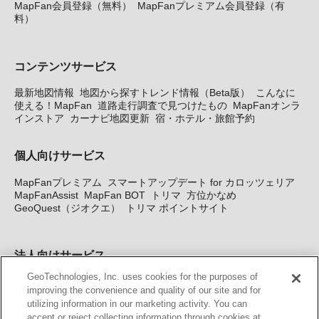
MapFan会員登録（無料）
MapFanプレミアム会員登録（有
料）
コンテンツサービス
最新地図情報
地図から探すトレンド情報（Beta版）
こんなに
使える！MapFan
道路走行調査で見つけたもの
MapFanオンラ
インストア
カーナビ地図更新
宿・ホテル・旅館予約
個人向けサービス
MapFanプレミアム
スマートアップデート for カロッツェリア
MapFanAssist
MapFan BOT
トリマ
方位かなめ
GeoQuest（ジオクエ）
トリマ ポイントサイト
法人向けサービス
GeoTechnologies, Inc. uses cookies for the purposes of
法人向け地図・位置情報サービス
WEBサイト・システム向け地
improving the convenience and quality of our site and for
図API
Windows PC向け地図開発キット
MapFan DB
住所確認
utilizing information in our marketing activity. You can
サービス
MAP WORLD+
トリマ広告
Geo-Research
スグロ
accept or reject collecting information through cookies at