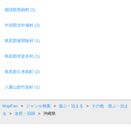
国頭郡恩納村 (1)
中頭郡北中城村 (2)
島尻郡座間味村 (1)
島尻郡伊是名村 (1)
島尻郡久米島町 (2)
八重山郡竹富町 (1)
MapFan
>
ジャンル検索
>
遊ぶ・泊まる
>
その他 遊ぶ・泊ま
る
>
名所・旧跡
>
沖縄県