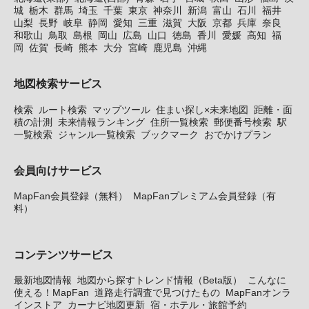
城
栃木
群馬
埼玉
千葉
東京
神奈川
新潟
富山
石川
福井
山梨
長野
岐阜
静岡
愛知
三重
滋賀
大阪
京都
兵庫
奈良
和歌山
鳥取
島根
岡山
広島
山口
徳島
香川
愛媛
高知
福
岡
佐賀
長崎
熊本
大分
宮崎
鹿児島
沖縄
地図検索サービス
検索
ルート検索
マップツール
住まい探し×未来地図
距離・面
積の計測
未来情報ランキング
住所一覧検索
郵便番号検索
駅
一覧検索
ジャンル一覧検索
ブックマーク
おでかけプラン
会員向けサービス
MapFan会員登録（無料）
MapFanプレミアム会員登録（有
料）
コンテンツサービス
最新地図情報
地図から探すトレンド情報（Beta版）
こんなに
使える！MapFan
道路走行調査で見つけたもの
MapFanオンラ
インストア
カーナビ地図更新
宿・ホテル・旅館予約