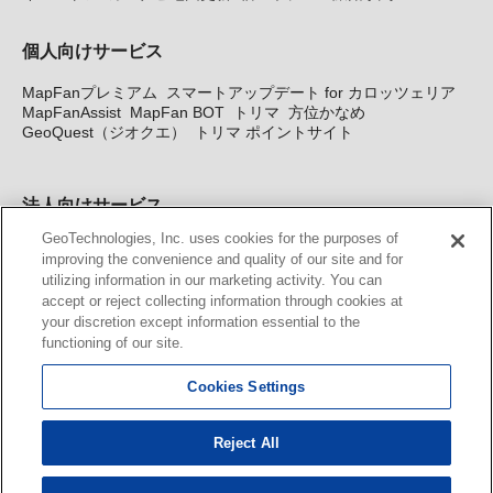
個人向けサービス
MapFanプレミアム
スマートアップデート for カロッツェリア
MapFanAssist
MapFan BOT
トリマ
方位かなめ
GeoQuest（ジオクエ）
トリマ ポイントサイト
法人向けサービス
GeoTechnologies, Inc. uses cookies for the purposes of
法人向け地図・位置情報サービス
WEBサイト・システム向け地
improving the convenience and quality of our site and for
図API
Windows PC向け地図開発キット
MapFan DB
住所確認
utilizing information in our marketing activity. You can
サービス
MAP WORLD+
トリマ広告
Geo-Research
スグロ
accept or reject collecting information through cookies at
ジ
your discretion except information essential to the
functioning of our site.
カーナビ地図更新サービス
Cookies Settings
MapFan スマートメンバーズ
カロッツェリア地図割プラス
KENWOOD MapFan Club
Reject All