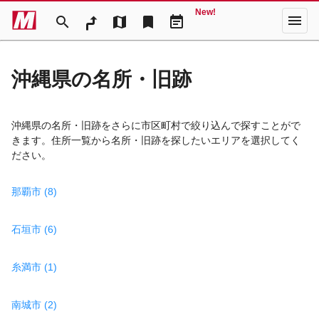
New!
menu
search
map
bookmark
event_note
沖縄県の名所・旧跡
沖縄県の名所・旧跡をさらに市区町村で絞り込んで探すことがで
きます。住所一覧から名所・旧跡を探したいエリアを選択してく
ださい。
那覇市 (8)
石垣市 (6)
糸満市 (1)
南城市 (2)