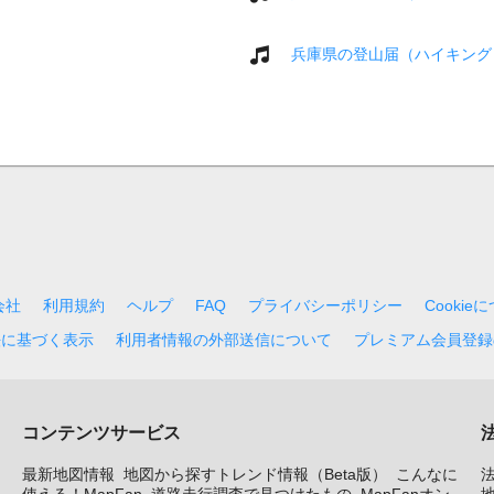
兵庫県の登山届（ハイキング
会社
利用規約
ヘルプ
FAQ
プライバシーポリシー
Cookie
法に基づく表示
利用者情報の外部送信について
プレミアム会員登録
コンテンツサービス
最新地図情報
地図から探すトレンド情報（Beta版）
こんなに
使える！MapFan
道路走行調査で見つけたもの
MapFanオン
地