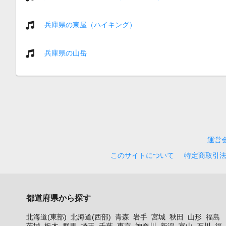
兵庫県の東屋（ハイキング）
兵庫県の山岳
運営
このサイトについて
特定商取引
都道府県から探す
北海道(東部)
北海道(西部)
青森
岩手
宮城
秋田
山形
福島
茨城
栃木
群馬
埼玉
千葉
東京
神奈川
新潟
富山
石川
福