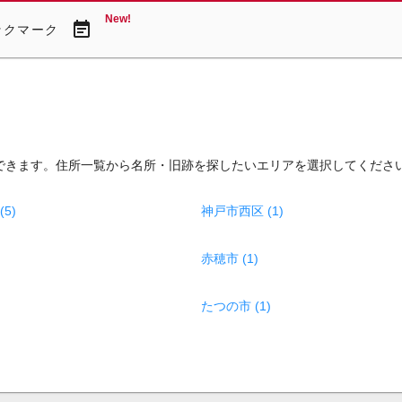
New!
event_note
ックマーク
できます。住所一覧から名所・旧跡を探したいエリアを選択してくださ
5)
神戸市西区 (1)
赤穂市 (1)
たつの市 (1)