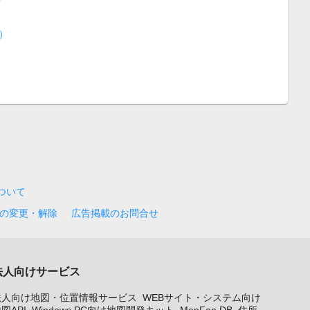
）
について
の変更・解除
広告掲載のお問合せ
法人向けサービス
法人向け地図・位置情報サービス
WEBサイト・システム向け
図API
Windows PC向け地図開発キット
MapFan DB
住所