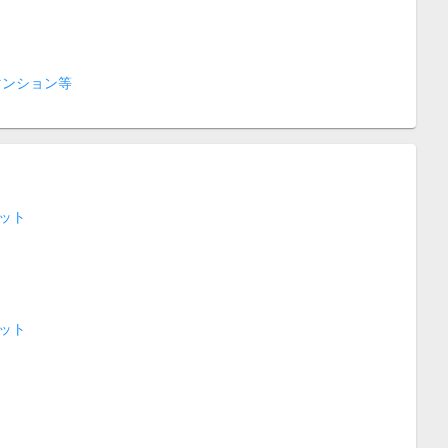
マンション等
ット
ット