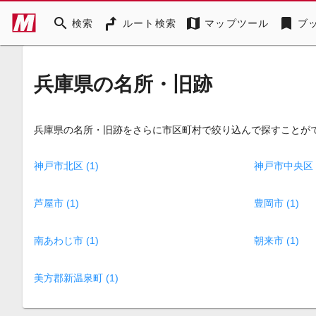
search
map
bookmark
検索
ルート検索
マップツール
ブ
兵庫県の名所・旧跡
兵庫県の名所・旧跡をさらに市区町村で絞り込んで探すことが
神戸市北区 (1)
神戸市中央区 (
芦屋市 (1)
豊岡市 (1)
南あわじ市 (1)
朝来市 (1)
美方郡新温泉町 (1)