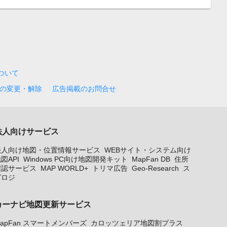
について
の変更・解除
広告掲載のお問合せ
法人向けサービス
法人向け地図・位置情報サービス
WEBサイト・システム向け
図API
Windows PC向け地図開発キット
MapFan DB
住所
確認サービス
MAP WORLD+
トリマ広告
Geo-Research
ス
グロジ
カーナビ地図更新サービス
apFan スマートメンバーズ
カロッツェリア地図割プラス