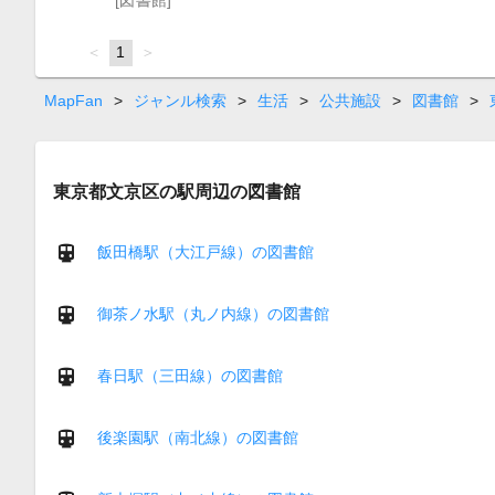
page
You're
1
page
on
page
MapFan
>
ジャンル検索
>
生活
>
公共施設
>
図書館
>
東京都文京区の駅周辺の図書館
飯田橋駅（大江戸線）の図書館
御茶ノ水駅（丸ノ内線）の図書館
春日駅（三田線）の図書館
後楽園駅（南北線）の図書館