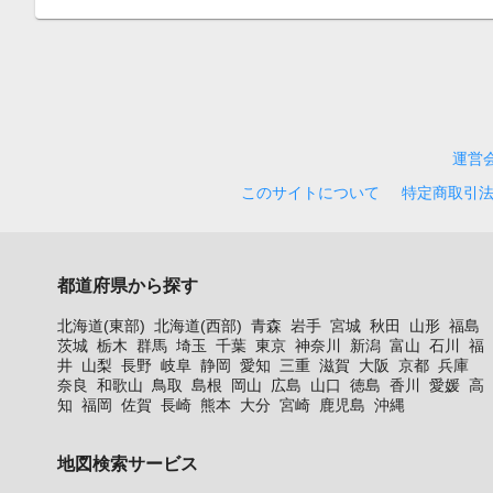
運営
このサイトについて
特定商取引
都道府県から探す
北海道(東部)
北海道(西部)
青森
岩手
宮城
秋田
山形
福島
茨城
栃木
群馬
埼玉
千葉
東京
神奈川
新潟
富山
石川
福
井
山梨
長野
岐阜
静岡
愛知
三重
滋賀
大阪
京都
兵庫
奈良
和歌山
鳥取
島根
岡山
広島
山口
徳島
香川
愛媛
高
知
福岡
佐賀
長崎
熊本
大分
宮崎
鹿児島
沖縄
地図検索サービス