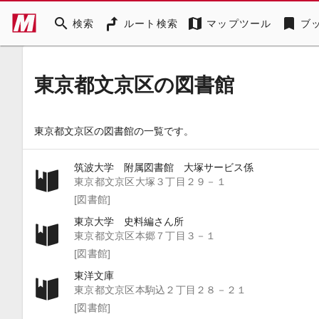
search
map
bookmark
検索
ルート検索
マップツール
ブ
東京都文京区の図書館
東京都文京区の図書館の一覧です。
筑波大学 附属図書館 大塚サービス係
東京都文京区大塚３丁目２９－１
[図書館]
東京大学 史料編さん所
東京都文京区本郷７丁目３－１
[図書館]
東洋文庫
東京都文京区本駒込２丁目２８－２１
[図書館]