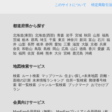
このサイトについて
特定商取引
都道府県から探す
北海道(東部)
北海道(西部)
青森
岩手
宮城
秋田
山形
福島
茨城
栃木
群馬
埼玉
千葉
東京
神奈川
新潟
富山
石川
福
井
山梨
長野
岐阜
静岡
愛知
三重
滋賀
大阪
京都
兵庫
奈良
和歌山
鳥取
島根
岡山
広島
山口
徳島
香川
愛媛
高
知
福岡
佐賀
長崎
熊本
大分
宮崎
鹿児島
沖縄
地図検索サービス
検索
ルート検索
マップツール
住まい探し×未来地図
距離・
面積の計測
未来情報ランキング
住所一覧検索
郵便番号検
索
駅一覧検索
ジャンル一覧検索
ブックマーク
おでかけプ
ラン
会員向けサービス
MapFan会員登録（無料）
MapFanプレミアム会員登録（有