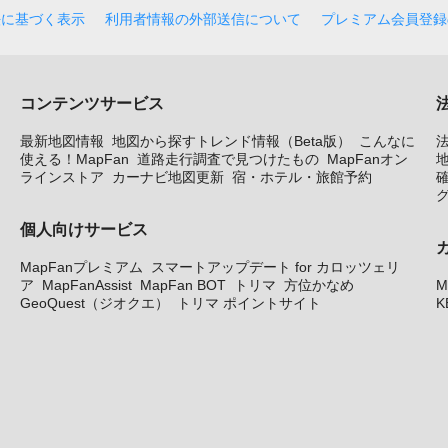
法に基づく表示
利用者情報の外部送信について
プレミアム会員登録
コンテンツサービス
最新地図情報
地図から探すトレンド情報（Beta版）
こんなに
使える！MapFan
道路走行調査で見つけたもの
MapFanオン
地
ラインストア
カーナビ地図更新
宿・ホテル・旅館予約
個人向けサービス
MapFanプレミアム
スマートアップデート for カロッツェリ
ア
MapFanAssist
MapFan BOT
トリマ
方位かなめ
M
GeoQuest（ジオクエ）
トリマ ポイントサイト
K