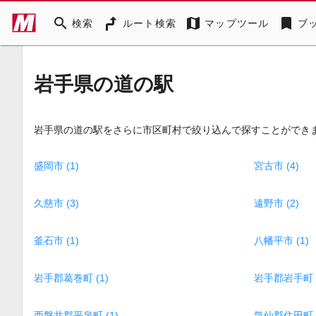
search
map
bookmark
検索
ルート検索
マップツール
ブ
岩手県の道の駅
岩手県の道の駅をさらに市区町村で絞り込んで探すことができ
盛岡市 (1)
宮古市 (4)
久慈市 (3)
遠野市 (2)
釜石市 (1)
八幡平市 (1)
岩手郡葛巻町 (1)
岩手郡岩手町 (
西磐井郡平泉町 (1)
気仙郡住田町 (