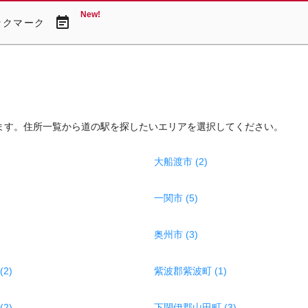
New!
event_note
ックマーク
ます。住所一覧から道の駅を探したいエリアを選択してください。
大船渡市 (2)
一関市 (5)
奥州市 (3)
2)
紫波郡紫波町 (1)
2)
下閉伊郡山田町 (3)