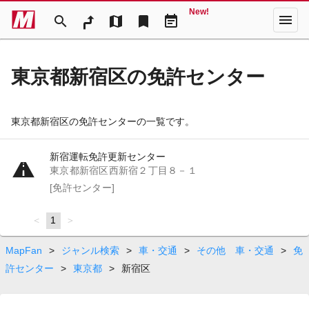
New!
menu
search
map
bookmark
event_note
東京都新宿区の免許センター
東京都新宿区の免許センターの一覧です。
新宿運転免許更新センター
東京都新宿区西新宿２丁目８－１
[免許センター]
page
You're
1
page
on
page
MapFan
>
ジャンル検索
>
車・交通
>
その他 車・交通
>
免
許センター
>
東京都
>
新宿区