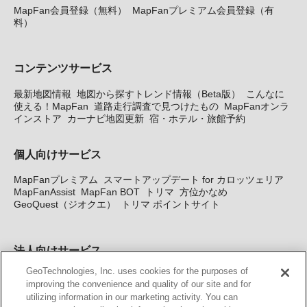
MapFan会員登録（無料）
MapFanプレミアム会員登録（有
料）
コンテンツサービス
最新地図情報
地図から探すトレンド情報（Beta版）
こんなに
使える！MapFan
道路走行調査で見つけたもの
MapFanオンラ
インストア
カーナビ地図更新
宿・ホテル・旅館予約
個人向けサービス
MapFanプレミアム
スマートアップデート for カロッツェリア
MapFanAssist
MapFan BOT
トリマ
方位かなめ
GeoQuest（ジオクエ）
トリマ ポイントサイト
法人向けサービス
GeoTechnologies, Inc. uses cookies for the purposes of
法人向け地図・位置情報サービス
WEBサイト・システム向け地
improving the convenience and quality of our site and for
図API
Windows PC向け地図開発キット
MapFan DB
住所確認
utilizing information in our marketing activity. You can
サービス
MAP WORLD+
トリマ広告
Geo-Research
スグロ