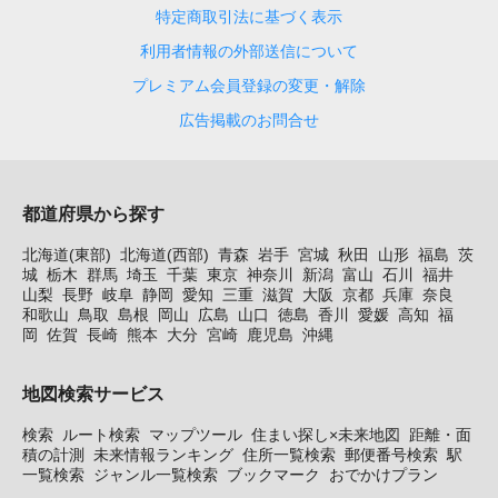
特定商取引法に基づく表示
利用者情報の外部送信について
プレミアム会員登録の変更・解除
広告掲載のお問合せ
都道府県から探す
北海道(東部)
北海道(西部)
青森
岩手
宮城
秋田
山形
福島
茨
城
栃木
群馬
埼玉
千葉
東京
神奈川
新潟
富山
石川
福井
山梨
長野
岐阜
静岡
愛知
三重
滋賀
大阪
京都
兵庫
奈良
和歌山
鳥取
島根
岡山
広島
山口
徳島
香川
愛媛
高知
福
岡
佐賀
長崎
熊本
大分
宮崎
鹿児島
沖縄
地図検索サービス
検索
ルート検索
マップツール
住まい探し×未来地図
距離・面
積の計測
未来情報ランキング
住所一覧検索
郵便番号検索
駅
一覧検索
ジャンル一覧検索
ブックマーク
おでかけプラン