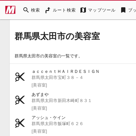
search
map
bookmark
検索
ルート検索
マップツール
ブ
群馬県太田市の美容室
群馬県太田市の美容室の一覧です。
ａｃｃｅｎｔＨＡＩＲＤＥＳＩＧＮ
群馬県太田市宝町３８－４
[美容室]
あずまや
群馬県太田市新田木崎町８３１
[美容室]
アッシュ・ケイン
群馬県太田市飯塚町６２６
[美容室]