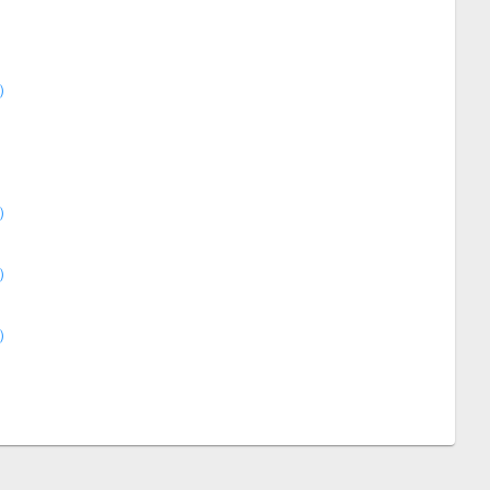
）
）
）
）