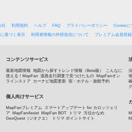
会社
利用規約
ヘルプ
FAQ
プライバシーポリシー
Cookie
法に基づく表示
利用者情報の外部送信について
プレミアム会員登録
コンテンツサービス
最新地図情報
地図から探すトレンド情報（Beta版）
こんなに
使える！MapFan
道路走行調査で見つけたもの
MapFanオン
地
ラインストア
カーナビ地図更新
宿・ホテル・旅館予約
個人向けサービス
MapFanプレミアム
スマートアップデート for カロッツェリ
ア
MapFanAssist
MapFan BOT
トリマ
方位かなめ
M
GeoQuest（ジオクエ）
トリマ ポイントサイト
K