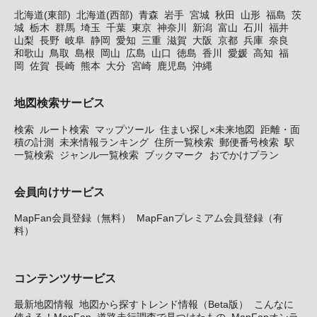
北海道(東部)
北海道(西部)
青森
岩手
宮城
秋田
山形
福島
茨
城
栃木
群馬
埼玉
千葉
東京
神奈川
新潟
富山
石川
福井
山梨
長野
岐阜
静岡
愛知
三重
滋賀
大阪
京都
兵庫
奈良
和歌山
鳥取
島根
岡山
広島
山口
徳島
香川
愛媛
高知
福
岡
佐賀
長崎
熊本
大分
宮崎
鹿児島
沖縄
地図検索サービス
検索
ルート検索
マップツール
住まい探し×未来地図
距離・面
積の計測
未来情報ランキング
住所一覧検索
郵便番号検索
駅
一覧検索
ジャンル一覧検索
ブックマーク
おでかけプラン
会員向けサービス
MapFan会員登録（無料）
MapFanプレミアム会員登録（有
料）
コンテンツサービス
最新地図情報
地図から探すトレンド情報（Beta版）
こんなに