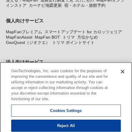
使える！MapFan
道路走行調査で見つけたもの
MapFanオンラ
インストア
カーナビ地図更新
宿・ホテル・旅館予約
個人向けサービス
MapFanプレミアム
スマートアップデート for カロッツェリア
MapFanAssist
MapFan BOT
トリマ
方位かなめ
GeoQuest（ジオクエ）
トリマ ポイントサイト
法人向けサービス
GeoTechnologies, Inc. uses cookies for the purposes of
法人向け地図・位置情報サービス
WEBサイト・システム向け地
improving the convenience and quality of our site and for
図API
Windows PC向け地図開発キット
MapFan DB
住所確認
utilizing information in our marketing activity. You can
サービス
MAP WORLD+
トリマ広告
Geo-Research
スグロ
accept or reject collecting information through cookies at
ジ
your discretion except information essential to the
functioning of our site.
カーナビ地図更新サービス
Cookies Settings
MapFan スマートメンバーズ
カロッツェリア地図割プラス
KENWOOD MapFan Club
Reject All