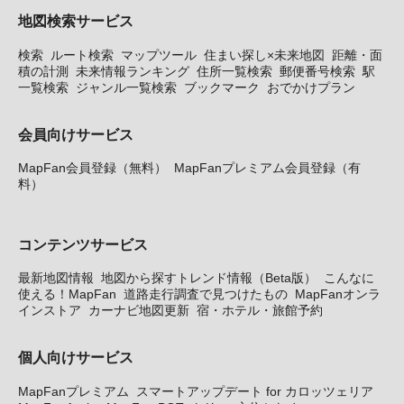
地図検索サービス
検索
ルート検索
マップツール
住まい探し×未来地図
距離・面
積の計測
未来情報ランキング
住所一覧検索
郵便番号検索
駅
一覧検索
ジャンル一覧検索
ブックマーク
おでかけプラン
会員向けサービス
MapFan会員登録（無料）
MapFanプレミアム会員登録（有
料）
コンテンツサービス
最新地図情報
地図から探すトレンド情報（Beta版）
こんなに
使える！MapFan
道路走行調査で見つけたもの
MapFanオンラ
インストア
カーナビ地図更新
宿・ホテル・旅館予約
個人向けサービス
MapFanプレミアム
スマートアップデート for カロッツェリア