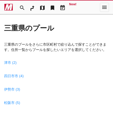
New!
menu
search
map
bookmark
event_note
三重県のプール
三重県のプールをさらに市区町村で絞り込んで探すことができま
す。住所一覧からプールを探したいエリアを選択してください。
津市 (2)
四日市市 (4)
伊勢市 (3)
松阪市 (5)