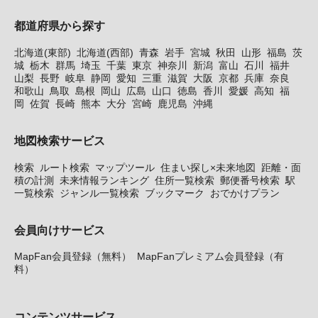
都道府県から探す
北海道(東部)
北海道(西部)
青森
岩手
宮城
秋田
山形
福島
茨
城
栃木
群馬
埼玉
千葉
東京
神奈川
新潟
富山
石川
福井
山梨
長野
岐阜
静岡
愛知
三重
滋賀
大阪
京都
兵庫
奈良
和歌山
鳥取
島根
岡山
広島
山口
徳島
香川
愛媛
高知
福
岡
佐賀
長崎
熊本
大分
宮崎
鹿児島
沖縄
地図検索サービス
検索
ルート検索
マップツール
住まい探し×未来地図
距離・面
積の計測
未来情報ランキング
住所一覧検索
郵便番号検索
駅
一覧検索
ジャンル一覧検索
ブックマーク
おでかけプラン
会員向けサービス
MapFan会員登録（無料）
MapFanプレミアム会員登録（有
料）
コンテンツサービス