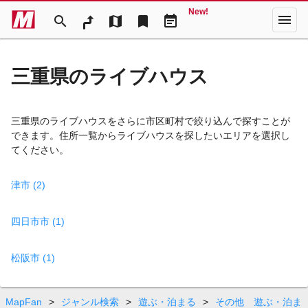
New!
menu
search
map
bookmark
event_note
三重県のライブハウス
三重県のライブハウスをさらに市区町村で絞り込んで探すことが
できます。住所一覧からライブハウスを探したいエリアを選択し
てください。
津市 (2)
四日市市 (1)
松阪市 (1)
MapFan
>
ジャンル検索
>
遊ぶ・泊まる
>
その他 遊ぶ・泊ま