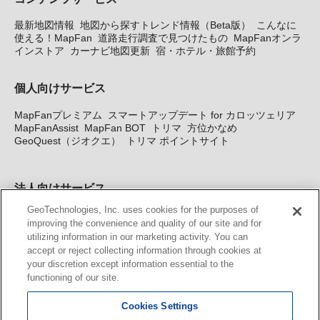
最新地図情報
地図から探すトレンド情報（Beta版）
こんなに
使える！MapFan
道路走行調査で見つけたもの
MapFanオンラ
インストア
カーナビ地図更新
宿・ホテル・旅館予約
個人向けサービス
MapFanプレミアム
スマートアップデート for カロッツェリア
MapFanAssist
MapFan BOT
トリマ
方位かなめ
GeoQuest（ジオクエ）
トリマ ポイントサイト
法人向けサービス
GeoTechnologies, Inc. uses cookies for the purposes of
法人向け地図・位置情報サービス
WEBサイト・システム向け地
improving the convenience and quality of our site and for
図API
Windows PC向け地図開発キット
MapFan DB
住所確認
utilizing information in our marketing activity. You can
サービス
MAP WORLD+
トリマ広告
Geo-Research
スグロ
accept or reject collecting information through cookies at
ジ
your discretion except information essential to the
functioning of our site.
カーナビ地図更新サービス
Cookies Settings
MapFan スマートメンバーズ
カロッツェリア地図割プラス