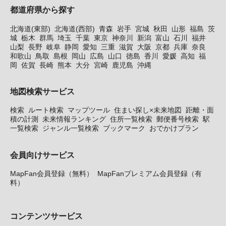
都道府県から探す
北海道(東部)
北海道(西部)
青森
岩手
宮城
秋田
山形
福島
茨
城
栃木
群馬
埼玉
千葉
東京
神奈川
新潟
富山
石川
福井
山梨
長野
岐阜
静岡
愛知
三重
滋賀
大阪
京都
兵庫
奈良
和歌山
鳥取
島根
岡山
広島
山口
徳島
香川
愛媛
高知
福
岡
佐賀
長崎
熊本
大分
宮崎
鹿児島
沖縄
地図検索サービス
検索
ルート検索
マップツール
住まい探し×未来地図
距離・面
積の計測
未来情報ランキング
住所一覧検索
郵便番号検索
駅
一覧検索
ジャンル一覧検索
ブックマーク
おでかけプラン
会員向けサービス
MapFan会員登録（無料）
MapFanプレミアム会員登録（有
料）
コンテンツサービス