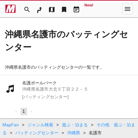
New!
menu
search
map
bookmark
event_note
沖縄県名護市のバッティングセ
ンター
沖縄県名護市のバッティングセンターの一覧です。
名護ボールパーク
沖縄県名護市大北５丁目２２－５
[バッティングセンター]
page
You're
1
page
on
page
MapFan
>
ジャンル検索
>
遊ぶ・泊まる
>
その他 遊ぶ・泊ま
る
>
バッティングセンター
>
沖縄県
>
名護市