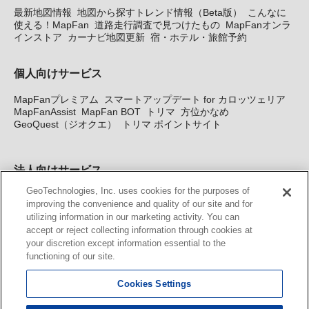
最新地図情報
地図から探すトレンド情報（Beta版）
こんなに
使える！MapFan
道路走行調査で見つけたもの
MapFanオンラ
インストア
カーナビ地図更新
宿・ホテル・旅館予約
個人向けサービス
MapFanプレミアム
スマートアップデート for カロッツェリア
MapFanAssist
MapFan BOT
トリマ
方位かなめ
GeoQuest（ジオクエ）
トリマ ポイントサイト
法人向けサービス
GeoTechnologies, Inc. uses cookies for the purposes of
法人向け地図・位置情報サービス
WEBサイト・システム向け地
improving the convenience and quality of our site and for
図API
Windows PC向け地図開発キット
MapFan DB
住所確認
utilizing information in our marketing activity. You can
サービス
MAP WORLD+
トリマ広告
Geo-Research
スグロ
accept or reject collecting information through cookies at
ジ
your discretion except information essential to the
functioning of our site.
カーナビ地図更新サービス
Cookies Settings
MapFan スマートメンバーズ
カロッツェリア地図割プラス
KENWOOD MapFan Club