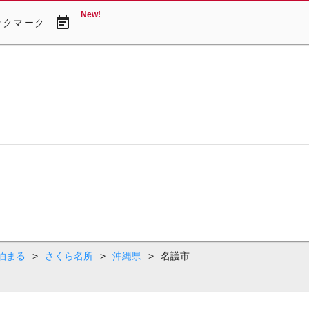
New!
event_note
ックマーク
泊まる
>
さくら名所
>
沖縄県
>
名護市