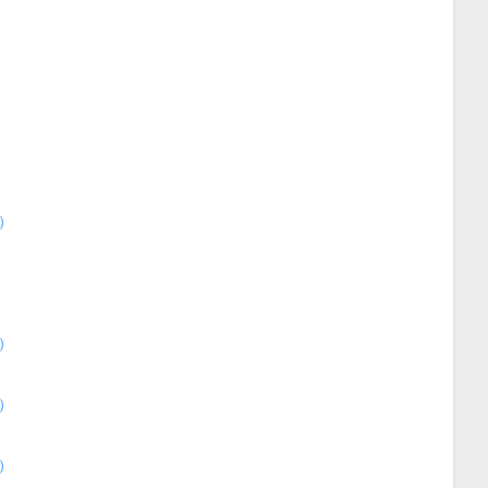
）
）
）
）