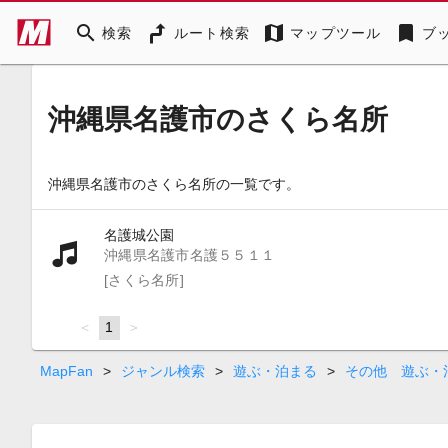
search
map
bookmark
検索
ルート検索
マップツール
ブ
沖縄県名護市のさくら名所
沖縄県名護市のさくら名所の一覧です。
名護城公園
沖縄県名護市名護５５１１
[さくら名所]
page
You're
1
page
on
page
MapFan
>
ジャンル検索
>
遊ぶ・泊まる
>
その他 遊ぶ・