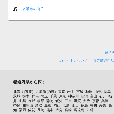
名護市の山岳
運営
このサイトについて
特定商取引
都道府県から探す
北海道(東部)
北海道(西部)
青森
岩手
宮城
秋田
山形
福島
茨城
栃木
群馬
埼玉
千葉
東京
神奈川
新潟
富山
石川
福
井
山梨
長野
岐阜
静岡
愛知
三重
滋賀
大阪
京都
兵庫
奈良
和歌山
鳥取
島根
岡山
広島
山口
徳島
香川
愛媛
高
知
福岡
佐賀
長崎
熊本
大分
宮崎
鹿児島
沖縄