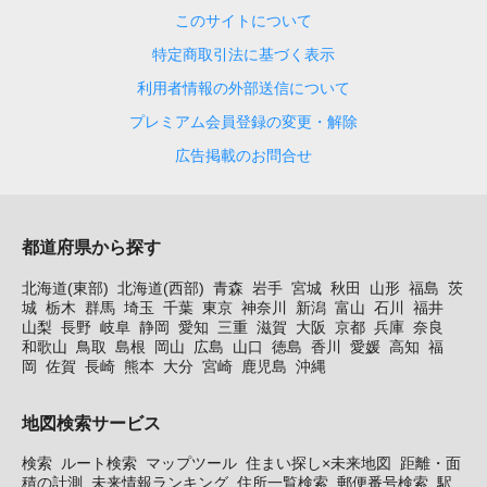
このサイトについて
特定商取引法に基づく表示
利用者情報の外部送信について
プレミアム会員登録の変更・解除
広告掲載のお問合せ
都道府県から探す
北海道(東部)
北海道(西部)
青森
岩手
宮城
秋田
山形
福島
茨
城
栃木
群馬
埼玉
千葉
東京
神奈川
新潟
富山
石川
福井
山梨
長野
岐阜
静岡
愛知
三重
滋賀
大阪
京都
兵庫
奈良
和歌山
鳥取
島根
岡山
広島
山口
徳島
香川
愛媛
高知
福
岡
佐賀
長崎
熊本
大分
宮崎
鹿児島
沖縄
地図検索サービス
検索
ルート検索
マップツール
住まい探し×未来地図
距離・面
積の計測
未来情報ランキング
住所一覧検索
郵便番号検索
駅