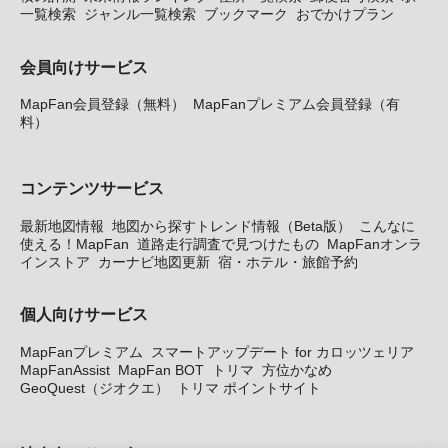
一覧検索
ジャンル一覧検索
ブックマーク
おでかけプラン
会員向けサービス
MapFan会員登録（無料）
MapFanプレミアム会員登録（有
料）
コンテンツサービス
最新地図情報
地図から探すトレンド情報（Beta版）
こんなに
使える！MapFan
道路走行調査で見つけたもの
MapFanオンラ
インストア
カーナビ地図更新
宿・ホテル・旅館予約
個人向けサービス
MapFanプレミアム
スマートアップデート for カロッツェリア
MapFanAssist
MapFan BOT
トリマ
方位かなめ
GeoQuest（ジオクエ）
トリマ ポイントサイト