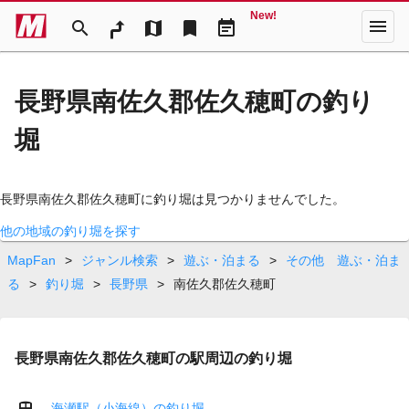
New!
menu
search
map
bookmark
event_note
長野県南佐久郡佐久穂町の釣り
堀
長野県南佐久郡佐久穂町に釣り堀は見つかりませんでした。
他の地域の釣り堀を探す
MapFan
>
ジャンル検索
>
遊ぶ・泊まる
>
その他 遊ぶ・泊ま
る
>
釣り堀
>
長野県
>
南佐久郡佐久穂町
長野県南佐久郡佐久穂町の駅周辺の釣り堀
海瀬駅（小海線）の釣り堀