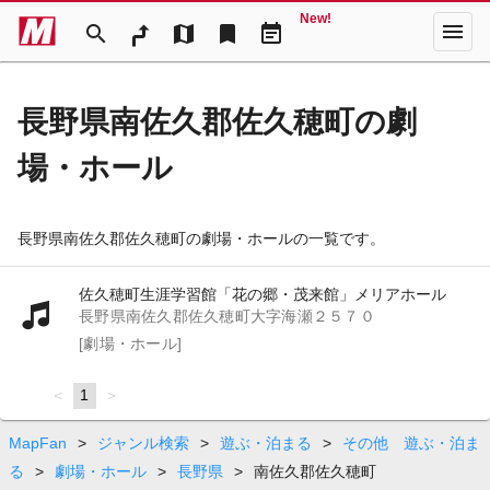
New!
menu
search
map
bookmark
event_note
長野県南佐久郡佐久穂町の劇
場・ホール
長野県南佐久郡佐久穂町の劇場・ホールの一覧です。
佐久穂町生涯学習館「花の郷・茂来館」メリアホール
長野県南佐久郡佐久穂町大字海瀬２５７０
[劇場・ホール]
page
You're
1
page
on
page
MapFan
>
ジャンル検索
>
遊ぶ・泊まる
>
その他 遊ぶ・泊ま
る
>
劇場・ホール
>
長野県
>
南佐久郡佐久穂町