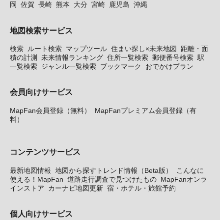
岡
佐賀
長崎
熊本
大分
宮崎
鹿児島
沖縄
地図検索サービス
検索
ルート検索
マップツール
住まい探し×未来地図
距離・面
積の計測
未来情報ランキング
住所一覧検索
郵便番号検索
駅
一覧検索
ジャンル一覧検索
ブックマーク
おでかけプラン
会員向けサービス
MapFan会員登録（無料）
MapFanプレミアム会員登録（有
料）
コンテンツサービス
最新地図情報
地図から探すトレンド情報（Beta版）
こんなに
使える！MapFan
道路走行調査で見つけたもの
MapFanオンラ
インストア
カーナビ地図更新
宿・ホテル・旅館予約
個人向けサービス