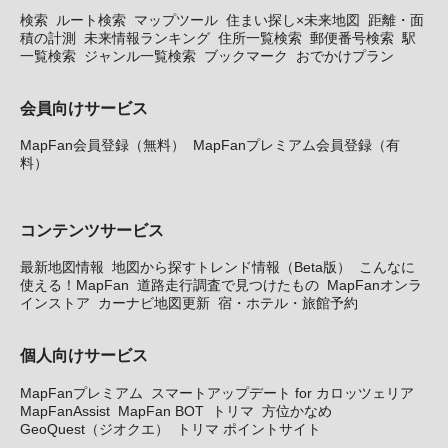
検索
ルート検索
マップツール
住まい探し×未来地図
距離・面
積の計測
未来情報ランキング
住所一覧検索
郵便番号検索
駅
一覧検索
ジャンル一覧検索
ブックマーク
おでかけプラン
会員向けサービス
MapFan会員登録（無料）
MapFanプレミアム会員登録（有
料）
コンテンツサービス
最新地図情報
地図から探すトレンド情報（Beta版）
こんなに
使える！MapFan
道路走行調査で見つけたもの
MapFanオンラ
インストア
カーナビ地図更新
宿・ホテル・旅館予約
個人向けサービス
MapFanプレミアム
スマートアップデート for カロッツェリア
MapFanAssist
MapFan BOT
トリマ
方位かなめ
GeoQuest（ジオクエ）
トリマ ポイントサイト