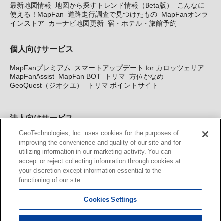
最新地図情報
地図から探すトレンド情報（Beta版）
こんなに
使える！MapFan
道路走行調査で見つけたもの
MapFanオンラ
インストア
カーナビ地図更新
宿・ホテル・旅館予約
個人向けサービス
MapFanプレミアム
スマートアップデート for カロッツェリア
MapFanAssist
MapFan BOT
トリマ
方位かなめ
GeoQuest（ジオクエ）
トリマ ポイントサイト
法人向けサービス
GeoTechnologies, Inc. uses cookies for the purposes of
法人向け地図・位置情報サービス
WEBサイト・システム向け地
improving the convenience and quality of our site and for
図API
Windows PC向け地図開発キット
MapFan DB
住所確認
utilizing information in our marketing activity. You can
サービス
MAP WORLD+
トリマ広告
Geo-Research
スグロ
accept or reject collecting information through cookies at
ジ
your discretion except information essential to the
functioning of our site.
カーナビ地図更新サービス
Cookies Settings
MapFan スマートメンバーズ
カロッツェリア地図割プラス
KENWOOD MapFan Club