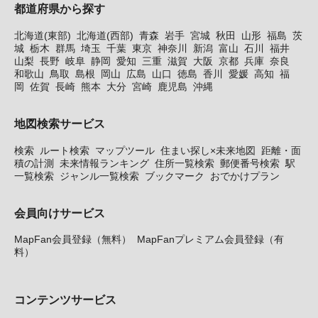
都道府県から探す
北海道(東部)
北海道(西部)
青森
岩手
宮城
秋田
山形
福島
茨
城
栃木
群馬
埼玉
千葉
東京
神奈川
新潟
富山
石川
福井
山梨
長野
岐阜
静岡
愛知
三重
滋賀
大阪
京都
兵庫
奈良
和歌山
鳥取
島根
岡山
広島
山口
徳島
香川
愛媛
高知
福
岡
佐賀
長崎
熊本
大分
宮崎
鹿児島
沖縄
地図検索サービス
検索
ルート検索
マップツール
住まい探し×未来地図
距離・面
積の計測
未来情報ランキング
住所一覧検索
郵便番号検索
駅
一覧検索
ジャンル一覧検索
ブックマーク
おでかけプラン
会員向けサービス
MapFan会員登録（無料）
MapFanプレミアム会員登録（有
料）
コンテンツサービス