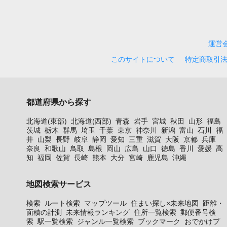
運営
このサイトについて
特定商取引
都道府県から探す
北海道(東部)
北海道(西部)
青森
岩手
宮城
秋田
山形
福島
茨城
栃木
群馬
埼玉
千葉
東京
神奈川
新潟
富山
石川
福
井
山梨
長野
岐阜
静岡
愛知
三重
滋賀
大阪
京都
兵庫
奈良
和歌山
鳥取
島根
岡山
広島
山口
徳島
香川
愛媛
高
知
福岡
佐賀
長崎
熊本
大分
宮崎
鹿児島
沖縄
地図検索サービス
検索
ルート検索
マップツール
住まい探し×未来地図
距離・
面積の計測
未来情報ランキング
住所一覧検索
郵便番号検
索
駅一覧検索
ジャンル一覧検索
ブックマーク
おでかけプ