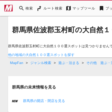
search
map
bookmark
検索
ルート検索
マップツール
ブ
群馬県佐波郡玉村町の大自然１
群馬県佐波郡玉村町に大自然１００選スポットは見つかりません
他の地域の大自然１００選スポットを探す
MapFan
>
ジャンル検索
>
遊ぶ・泊まる
>
その他 遊ぶ・
群馬県の未来情報を見る
群馬県の開店・閉店を見る