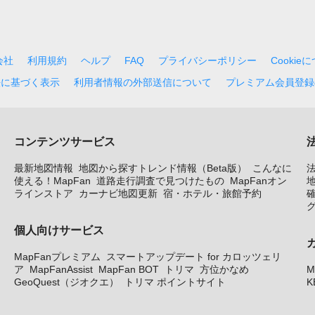
会社
利用規約
ヘルプ
FAQ
プライバシーポリシー
Cookie
法に基づく表示
利用者情報の外部送信について
プレミアム会員登録
コンテンツサービス
最新地図情報
地図から探すトレンド情報（Beta版）
こんなに
使える！MapFan
道路走行調査で見つけたもの
MapFanオン
地
ラインストア
カーナビ地図更新
宿・ホテル・旅館予約
個人向けサービス
MapFanプレミアム
スマートアップデート for カロッツェリ
ア
MapFanAssist
MapFan BOT
トリマ
方位かなめ
M
GeoQuest（ジオクエ）
トリマ ポイントサイト
K