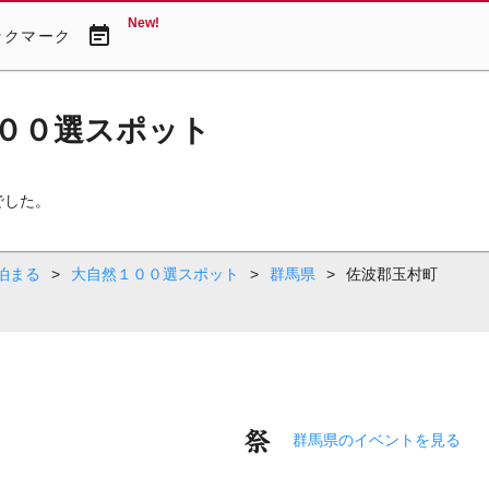
New!
event_note
ックマーク
００選スポット
でした。
泊まる
>
大自然１００選スポット
>
群馬県
>
佐波郡玉村町
群馬県のイベントを見る