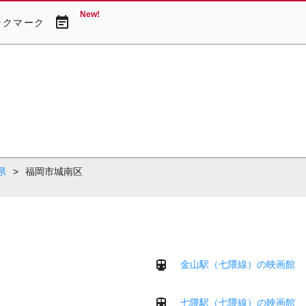
New!
event_note
ックマーク
県
>
福岡市城南区
金山駅（七隈線）の映画館
七隈駅（七隈線）の映画館