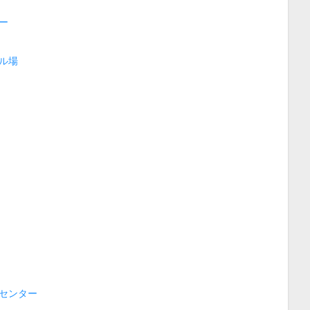
ー
ル場
センター