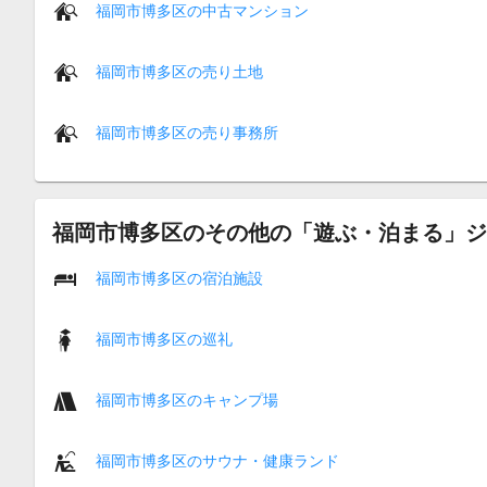
福岡市博多区の中古マンション
福岡市博多区の売り土地
福岡市博多区の売り事務所
福岡市博多区のその他の「遊ぶ・泊まる」ジ
福岡市博多区の宿泊施設
福岡市博多区の巡礼
福岡市博多区のキャンプ場
福岡市博多区のサウナ・健康ランド