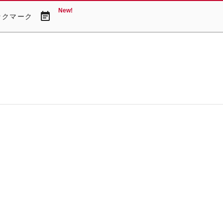
New!
event_note
ックマーク