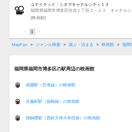
ユナイテッド・シネマキャナルシティ１３
福岡県福岡市博多区住吉１丁目２－２２ キャナルシ
[映画館]
page
You're
1
page
on
page
MapFan
>
ジャンル検索
>
遊ぶ・泊まる
>
映画館
>
福岡
福岡県福岡市博多区の駅周辺の映画館
祇園駅（空港線）の映画館
呉服町駅（箱崎線）の映画館
雑餉隈駅（西鉄天神大牟田線）の映画館