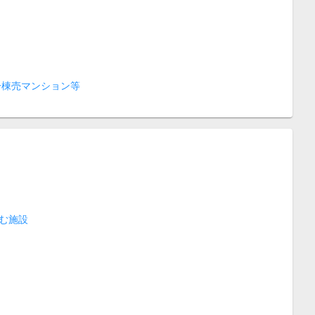
一棟売マンション等
む施設