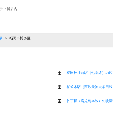
ティ博多内
県
>
福岡市博多区
櫛田神社前駅（七隈線）の映
桜並木駅（西鉄天神大牟田線
竹下駅（鹿児島本線）の映画