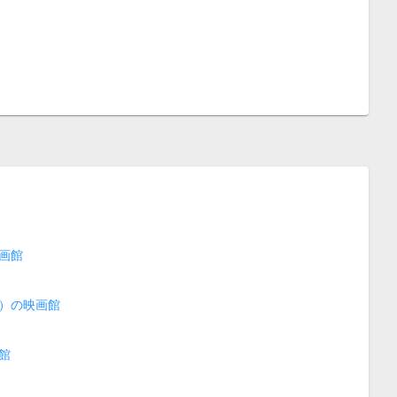
画館
）の映画館
館