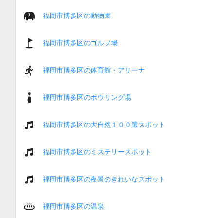
福岡市博多区の動物園
福岡市博多区のゴルフ場
福岡市博多区の体育館・アリーナ
福岡市博多区のボウリング場
福岡市博多区の大自然１００選スポット
福岡市博多区のミステリースポット
福岡市博多区の夜景のきれいなスポット
福岡市博多区の温泉