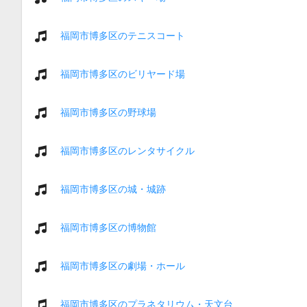
福岡市博多区のテニスコート
福岡市博多区のビリヤード場
福岡市博多区の野球場
福岡市博多区のレンタサイクル
福岡市博多区の城・城跡
福岡市博多区の博物館
福岡市博多区の劇場・ホール
福岡市博多区のプラネタリウム・天文台