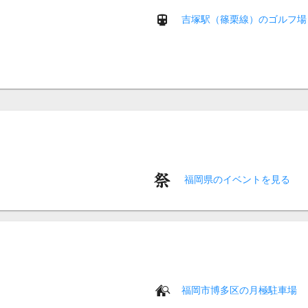
吉塚駅（篠栗線）のゴルフ場
福岡県のイベントを見る
福岡市博多区の月極駐車場