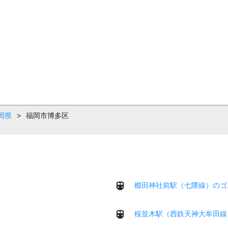
岡県
>
福岡市博多区
櫛田神社前駅（七隈線）のゴ
桜並木駅（西鉄天神大牟田線