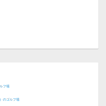
ルフ場
）のゴルフ場