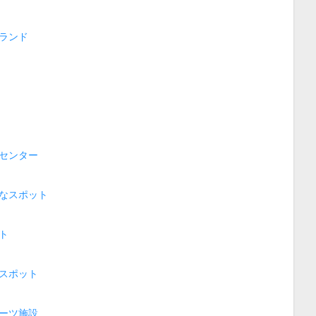
ランド
センター
なスポット
ト
スポット
ーツ施設