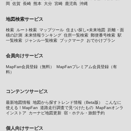
岡
佐賀
長崎
熊本
大分
宮崎
鹿児島
沖縄
地図検索サービス
検索
ルート検索
マップツール
住まい探し×未来地図
距離・面
積の計測
未来情報ランキング
住所一覧検索
郵便番号検索
駅
一覧検索
ジャンル一覧検索
ブックマーク
おでかけプラン
会員向けサービス
MapFan会員登録（無料）
MapFanプレミアム会員登録（有
料）
コンテンツサービス
最新地図情報
地図から探すトレンド情報（Beta版）
こんなに
使える！MapFan
道路走行調査で見つけたもの
MapFanオンラ
インストア
カーナビ地図更新
宿・ホテル・旅館予約
個人向けサービス