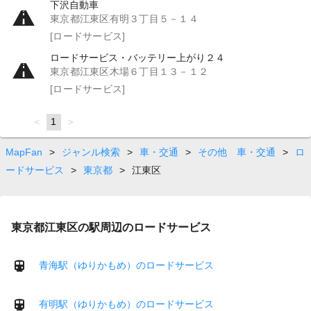
下沢自動車
東京都江東区有明３丁目５－１４
[ロードサービス]
ロードサービス・バッテリー上がり２４
東京都江東区木場６丁目１３－１２
[ロードサービス]
page
You're
1
page
on
page
MapFan
>
ジャンル検索
>
車・交通
>
その他 車・交通
>
ロ
ードサービス
>
東京都
>
江東区
東京都江東区の駅周辺のロードサービス
青海駅（ゆりかもめ）のロードサービス
有明駅（ゆりかもめ）のロードサービス