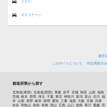
ＴＡＸ
ネクステージ
運営
このサイトについて
特定商取引
都道府県から探す
北海道(東部)
北海道(西部)
青森
岩手
宮城
秋田
山形
福島
茨城
栃木
群馬
埼玉
千葉
東京
神奈川
新潟
富山
石川
福
井
山梨
長野
岐阜
静岡
愛知
三重
滋賀
大阪
京都
兵庫
奈良
和歌山
鳥取
島根
岡山
広島
山口
徳島
香川
愛媛
高