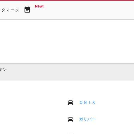
New!
event_note
ックマーク
テン
ＯＮＩＸ
ガリバー