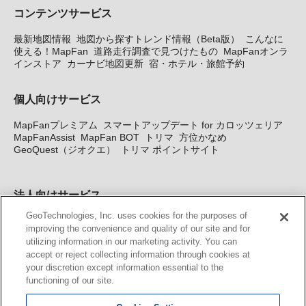
コンテンツサービス
最新地図情報
地図から探すトレンド情報（Beta版）
こんなに
使える！MapFan
道路走行調査で見つけたもの
MapFanオンラ
インストア
カーナビ地図更新
宿・ホテル・旅館予約
個人向けサービス
MapFanプレミアム
スマートアップデート for カロッツェリア
MapFanAssist
MapFan BOT
トリマ
方位かなめ
GeoQuest（ジオクエ）
トリマ ポイントサイト
法人向けサービス
GeoTechnologies, Inc. uses cookies for the purposes of
法人向け地図・位置情報サービス
WEBサイト・システム向け地
improving the convenience and quality of our site and for
図API
Windows PC向け地図開発キット
MapFan DB
住所確認
utilizing information in our marketing activity. You can
サービス
MAP WORLD+
トリマ広告
Geo-Research
スグロ
accept or reject collecting information through cookies at
ジ
your discretion except information essential to the
functioning of our site.
カーナビ地図更新サービス