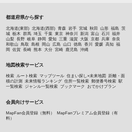
都道府県から探す
北海道(東部)
北海道(西部)
青森
岩手
宮城
秋田
山形
福島
茨
城
栃木
群馬
埼玉
千葉
東京
神奈川
新潟
富山
石川
福井
山梨
長野
岐阜
静岡
愛知
三重
滋賀
大阪
京都
兵庫
奈良
和歌山
鳥取
島根
岡山
広島
山口
徳島
香川
愛媛
高知
福
岡
佐賀
長崎
熊本
大分
宮崎
鹿児島
沖縄
地図検索サービス
検索
ルート検索
マップツール
住まい探し×未来地図
距離・面
積の計測
未来情報ランキング
住所一覧検索
郵便番号検索
駅
一覧検索
ジャンル一覧検索
ブックマーク
おでかけプラン
会員向けサービス
MapFan会員登録（無料）
MapFanプレミアム会員登録（有
料）