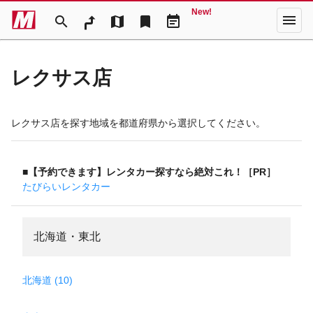
New!
menu
search
map
bookmark
event_note
レクサス店
レクサス店を探す地域を都道府県から選択してください。
■【予約できます】レンタカー探すなら絶対これ！［PR］
たびらいレンタカー
北海道・東北
北海道 (10)