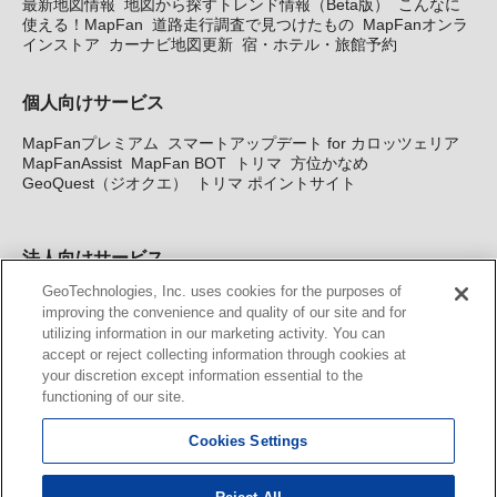
最新地図情報
地図から探すトレンド情報（Beta版）
こんなに
使える！MapFan
道路走行調査で見つけたもの
MapFanオンラ
インストア
カーナビ地図更新
宿・ホテル・旅館予約
個人向けサービス
MapFanプレミアム
スマートアップデート for カロッツェリア
MapFanAssist
MapFan BOT
トリマ
方位かなめ
GeoQuest（ジオクエ）
トリマ ポイントサイト
法人向けサービス
GeoTechnologies, Inc. uses cookies for the purposes of
法人向け地図・位置情報サービス
WEBサイト・システム向け地
improving the convenience and quality of our site and for
図API
Windows PC向け地図開発キット
MapFan DB
住所確認
utilizing information in our marketing activity. You can
サービス
MAP WORLD+
トリマ広告
Geo-Research
スグロ
accept or reject collecting information through cookies at
ジ
your discretion except information essential to the
functioning of our site.
カーナビ地図更新サービス
Cookies Settings
MapFan スマートメンバーズ
カロッツェリア地図割プラス
KENWOOD MapFan Club