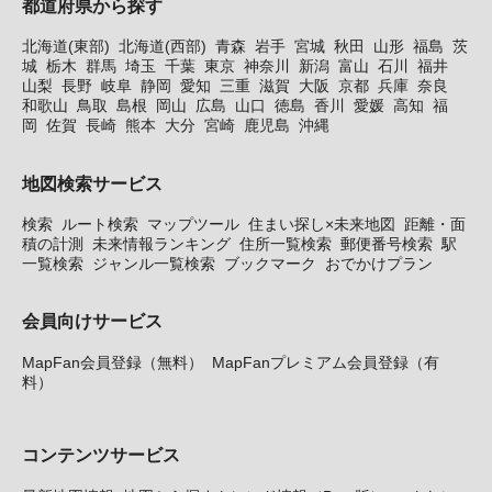
都道府県から探す
北海道(東部)
北海道(西部)
青森
岩手
宮城
秋田
山形
福島
茨
城
栃木
群馬
埼玉
千葉
東京
神奈川
新潟
富山
石川
福井
山梨
長野
岐阜
静岡
愛知
三重
滋賀
大阪
京都
兵庫
奈良
和歌山
鳥取
島根
岡山
広島
山口
徳島
香川
愛媛
高知
福
岡
佐賀
長崎
熊本
大分
宮崎
鹿児島
沖縄
地図検索サービス
検索
ルート検索
マップツール
住まい探し×未来地図
距離・面
積の計測
未来情報ランキング
住所一覧検索
郵便番号検索
駅
一覧検索
ジャンル一覧検索
ブックマーク
おでかけプラン
会員向けサービス
MapFan会員登録（無料）
MapFanプレミアム会員登録（有
料）
コンテンツサービス