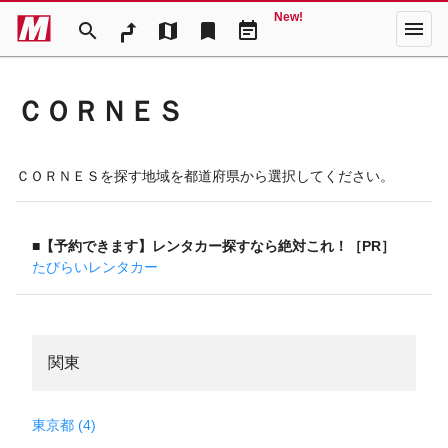
New!
menu
search
map
bookmark
event_note
ＣＯＲＮＥＳ
ＣＯＲＮＥＳを探す地域を都道府県から選択してください。
■【予約できます】レンタカー探すなら絶対これ！［PR］
たびらいレンタカー
関東
東京都 (4)