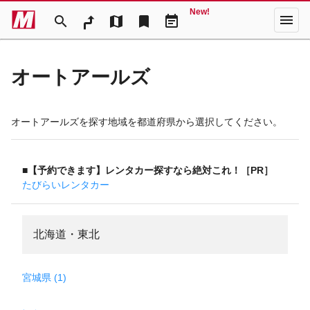
New!
menu
search
map
bookmark
event_note
オートアールズ
オートアールズを探す地域を都道府県から選択してください。
■【予約できます】レンタカー探すなら絶対これ！［PR］
たびらいレンタカー
北海道・東北
宮城県 (1)