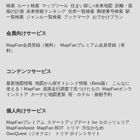
検索
ルート検索
マップツール
住まい探し×未来地図
距離・面
積の計測
未来情報ランキング
住所一覧検索
郵便番号検索
駅
一覧検索
ジャンル一覧検索
ブックマーク
おでかけプラン
会員向けサービス
MapFan会員登録（無料）
MapFanプレミアム会員登録（有
料）
コンテンツサービス
最新地図情報
地図から探すトレンド情報（Beta版）
こんなに
使える！MapFan
道路走行調査で見つけたもの
MapFanオンラ
インストア
カーナビ地図更新
宿・ホテル・旅館予約
個人向けサービス
MapFanプレミアム
スマートアップデート for カロッツェリア
MapFanAssist
MapFan BOT
トリマ
方位かなめ
GeoQuest（ジオクエ）
トリマ ポイントサイト