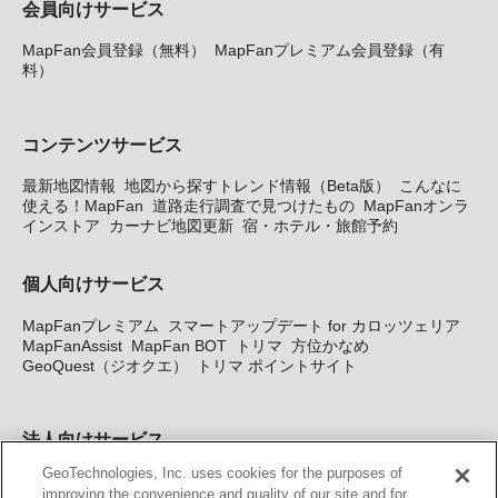
会員向けサービス
MapFan会員登録（無料）
MapFanプレミアム会員登録（有
料）
コンテンツサービス
最新地図情報
地図から探すトレンド情報（Beta版）
こんなに
使える！MapFan
道路走行調査で見つけたもの
MapFanオンラ
インストア
カーナビ地図更新
宿・ホテル・旅館予約
個人向けサービス
MapFanプレミアム
スマートアップデート for カロッツェリア
MapFanAssist
MapFan BOT
トリマ
方位かなめ
GeoQuest（ジオクエ）
トリマ ポイントサイト
法人向けサービス
GeoTechnologies, Inc. uses cookies for the purposes of
法人向け地図・位置情報サービス
WEBサイト・システム向け地
improving the convenience and quality of our site and for