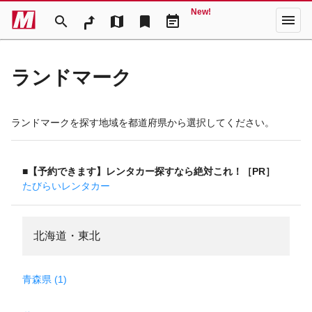
New!
menu
search
map
bookmark
event_note
ランドマーク
ランドマークを探す地域を都道府県から選択してください。
■【予約できます】レンタカー探すなら絶対これ！［PR］
たびらいレンタカー
北海道・東北
青森県 (1)