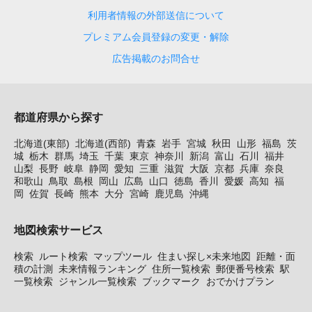
利用者情報の外部送信について
プレミアム会員登録の変更・解除
広告掲載のお問合せ
都道府県から探す
北海道(東部)
北海道(西部)
青森
岩手
宮城
秋田
山形
福島
茨
城
栃木
群馬
埼玉
千葉
東京
神奈川
新潟
富山
石川
福井
山梨
長野
岐阜
静岡
愛知
三重
滋賀
大阪
京都
兵庫
奈良
和歌山
鳥取
島根
岡山
広島
山口
徳島
香川
愛媛
高知
福
岡
佐賀
長崎
熊本
大分
宮崎
鹿児島
沖縄
地図検索サービス
検索
ルート検索
マップツール
住まい探し×未来地図
距離・面
積の計測
未来情報ランキング
住所一覧検索
郵便番号検索
駅
一覧検索
ジャンル一覧検索
ブックマーク
おでかけプラン