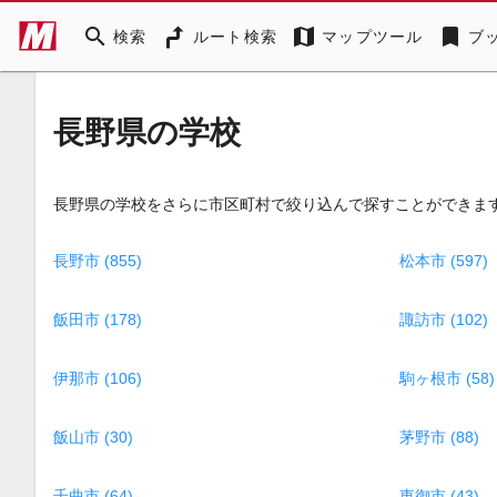
search
map
bookmark
検索
ルート検索
マップツール
ブ
長野県の学校
長野県の学校をさらに市区町村で絞り込んで探すことができま
長野市 (855)
松本市 (597)
飯田市 (178)
諏訪市 (102)
伊那市 (106)
駒ヶ根市 (58)
飯山市 (30)
茅野市 (88)
千曲市 (64)
東御市 (43)