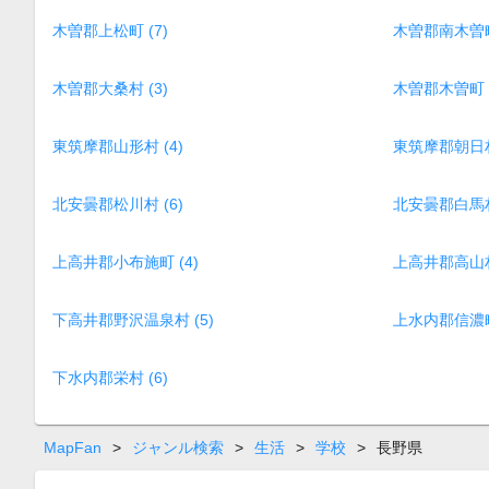
木曽郡上松町 (7)
木曽郡南木曽町 
木曽郡大桑村 (3)
木曽郡木曽町 (
東筑摩郡山形村 (4)
東筑摩郡朝日村 
北安曇郡松川村 (6)
北安曇郡白馬村 
上高井郡小布施町 (4)
上高井郡高山村 
下高井郡野沢温泉村 (5)
上水内郡信濃町 
下水内郡栄村 (6)
MapFan
>
ジャンル検索
>
生活
>
学校
>
長野県