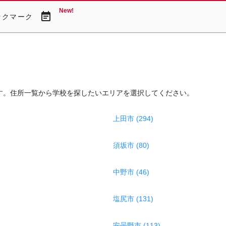
New!
event_note
ックマーク
す。住所一覧から学校を探したいエリアを選択してください。
上田市 (294)
須坂市 (80)
中野市 (46)
塩尻市 (131)
安曇野市 (113)