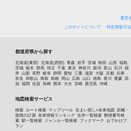
運営
このサイトについて
特定商取引
都道府県から探す
北海道(東部)
北海道(西部)
青森
岩手
宮城
秋田
山形
福島
茨城
栃木
群馬
埼玉
千葉
東京
神奈川
新潟
富山
石川
福
井
山梨
長野
岐阜
静岡
愛知
三重
滋賀
大阪
京都
兵庫
奈良
和歌山
鳥取
島根
岡山
広島
山口
徳島
香川
愛媛
高
知
福岡
佐賀
長崎
熊本
大分
宮崎
鹿児島
沖縄
地図検索サービス
検索
ルート検索
マップツール
住まい探し×未来地図
距離・
面積の計測
未来情報ランキング
住所一覧検索
郵便番号検
索
駅一覧検索
ジャンル一覧検索
ブックマーク
おでかけプ
ラン