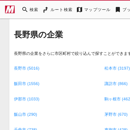
search
map
bookmark
検索
ルート検索
マップツール
ブ
長野県の企業
長野県の企業をさらに市区町村で絞り込んで探すことができま
長野市 (5016)
松本市 (3197)
飯田市 (1556)
諏訪市 (866)
伊那市 (1033)
駒ヶ根市 (462
飯山市 (290)
茅野市 (670)
千曲市 (738)
東御市 (428)