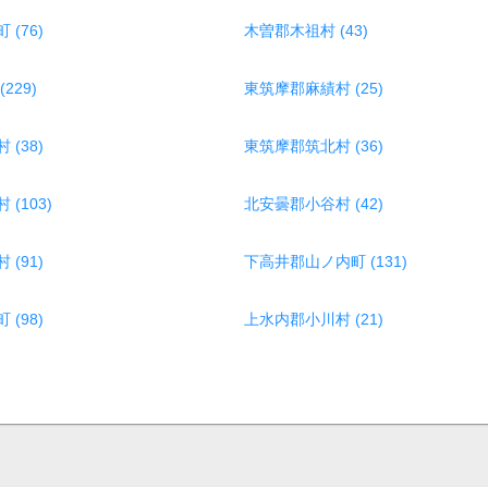
(76)
木曽郡木祖村 (43)
229)
東筑摩郡麻績村 (25)
(38)
東筑摩郡筑北村 (36)
(103)
北安曇郡小谷村 (42)
(91)
下高井郡山ノ内町 (131)
(98)
上水内郡小川村 (21)