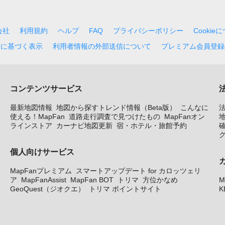
会社
利用規約
ヘルプ
FAQ
プライバシーポリシー
Cookie
法に基づく表示
利用者情報の外部送信について
プレミアム会員登録
コンテンツサービス
最新地図情報
地図から探すトレンド情報（Beta版）
こんなに
使える！MapFan
道路走行調査で見つけたもの
MapFanオン
地
ラインストア
カーナビ地図更新
宿・ホテル・旅館予約
個人向けサービス
MapFanプレミアム
スマートアップデート for カロッツェリ
ア
MapFanAssist
MapFan BOT
トリマ
方位かなめ
M
GeoQuest（ジオクエ）
トリマ ポイントサイト
K