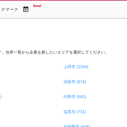
New!
event_note
ックマーク
す。住所一覧から企業を探したいエリアを選択してください。
上田市 (2154)
須坂市 (674)
)
中野市 (592)
塩尻市 (731)
安曇野市 (928)