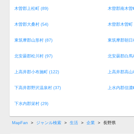
木曽郡上松町 (89)
木曽郡南木曽町 
木曽郡大桑村 (54)
木曽郡木曽町 (
東筑摩郡山形村 (87)
東筑摩郡朝日村 
北安曇郡松川村 (97)
北安曇郡白馬村 
上高井郡小布施町 (122)
上高井郡高山村 
下高井郡野沢温泉村 (37)
上水内郡信濃町 
下水内郡栄村 (29)
MapFan
>
ジャンル検索
>
生活
>
企業
>
長野県