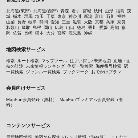
北海道(東部)
北海道(西部)
青森
岩手
宮城
秋田
山形
福島
茨
城
栃木
群馬
埼玉
千葉
東京
神奈川
新潟
富山
石川
福井
山梨
長野
岐阜
静岡
愛知
三重
滋賀
大阪
京都
兵庫
奈良
和歌山
鳥取
島根
岡山
広島
山口
徳島
香川
愛媛
高知
福
岡
佐賀
長崎
熊本
大分
宮崎
鹿児島
沖縄
地図検索サービス
検索
ルート検索
マップツール
住まい探し×未来地図
距離・面
積の計測
未来情報ランキング
住所一覧検索
郵便番号検索
駅
一覧検索
ジャンル一覧検索
ブックマーク
おでかけプラン
会員向けサービス
MapFan会員登録（無料）
MapFanプレミアム会員登録（有
料）
コンテンツサービス
最新地図情報
地図から探すトレンド情報（Beta版）
こんなに