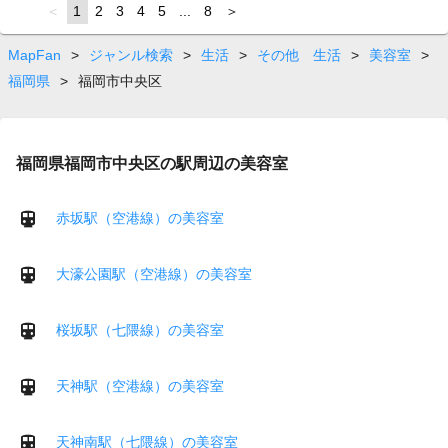
page
You're
1
page
2
page
3
page
4
page
5
page
...
page
8
page
on
page
MapFan
>
ジャンル検索
>
生活
>
その他 生活
>
美容室
>
福岡県
>
福岡市中央区
福岡県福岡市中央区の駅周辺の美容室
赤坂駅（空港線）の美容室
大濠公園駅（空港線）の美容室
桜坂駅（七隈線）の美容室
天神駅（空港線）の美容室
天神南駅（七隈線）の美容室