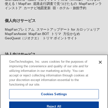
使える！MapFan
道路走行調査で見つけたもの
MapFanオンラ
インストア
カーナビ地図更新
宿・ホテル・旅館予約
個人向けサービス
MapFanプレミアム
スマートアップデート for カロッツェリア
MapFanAssist
MapFan BOT
トリマ
方位かなめ
GeoQuest（ジオクエ）
トリマ ポイントサイト
法人向けサービス
GeoTechnologies, Inc. uses cookies for the purposes of
法人向け地図・位置情報サービス
WEBサイト・システム向け地
improving the convenience and quality of our site and for
図API
Windows PC向け地図開発キット
MapFan DB
住所確認
utilizing information in our marketing activity. You can
サービス
MAP WORLD+
トリマ広告
Geo-Research
スグロ
accept or reject collecting information through cookies at
ジ
your discretion except information essential to the
functioning of our site.
カーナビ地図更新サービス
Cookies Settings
MapFan スマートメンバーズ
カロッツェリア地図割プラス
KENWOOD MapFan Club
Reject All