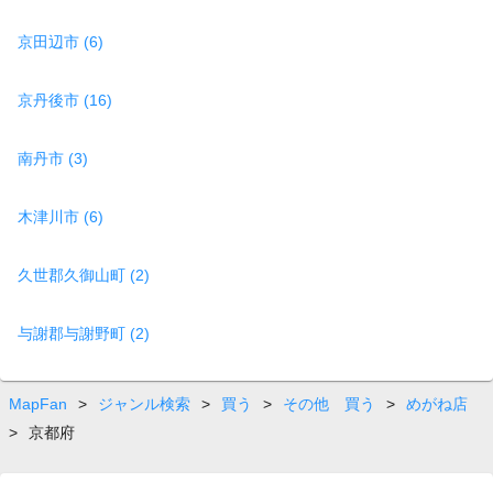
京田辺市 (6)
京丹後市 (16)
南丹市 (3)
木津川市 (6)
久世郡久御山町 (2)
与謝郡与謝野町 (2)
MapFan
>
ジャンル検索
>
買う
>
その他 買う
>
めがね店
>
京都府