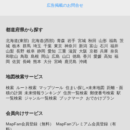
広告掲載のお問合せ
都道府県から探す
北海道(東部)
北海道(西部)
青森
岩手
宮城
秋田
山形
福島
茨
城
栃木
群馬
埼玉
千葉
東京
神奈川
新潟
富山
石川
福井
山梨
長野
岐阜
静岡
愛知
三重
滋賀
大阪
京都
兵庫
奈良
和歌山
鳥取
島根
岡山
広島
山口
徳島
香川
愛媛
高知
福
岡
佐賀
長崎
熊本
大分
宮崎
鹿児島
沖縄
地図検索サービス
検索
ルート検索
マップツール
住まい探し×未来地図
距離・面
積の計測
未来情報ランキング
住所一覧検索
郵便番号検索
駅
一覧検索
ジャンル一覧検索
ブックマーク
おでかけプラン
会員向けサービス
MapFan会員登録（無料）
MapFanプレミアム会員登録（有
料）