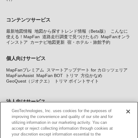
コンテンツサービス
最新地図情報
地図から探すトレンド情報（Beta版）
こんなに
使える！MapFan
道路走行調査で見つけたもの
MapFanオンラ
インストア
カーナビ地図更新
宿・ホテル・旅館予約
個人向けサービス
MapFanプレミアム
スマートアップデート for カロッツェリア
MapFanAssist
MapFan BOT
トリマ
方位かなめ
GeoQuest（ジオクエ）
トリマ ポイントサイト
法人向けサービス
GeoTechnologies, Inc. uses cookies for the purposes of
法人向け地図・位置情報サービス
WEBサイト・システム向け地
improving the convenience and quality of our site and for
図API
Windows PC向け地図開発キット
MapFan DB
住所確認
utilizing information in our marketing activity. You can
サービス
MAP WORLD+
トリマ広告
Geo-Research
スグロ
accept or reject collecting information through cookies at
ジ
your discretion except information essential to the