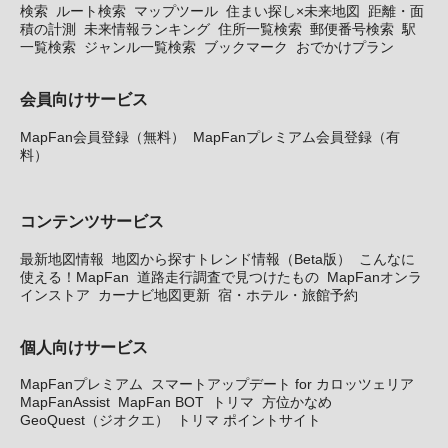
検索
ルート検索
マップツール
住まい探し×未来地図
距離・面
積の計測
未来情報ランキング
住所一覧検索
郵便番号検索
駅
一覧検索
ジャンル一覧検索
ブックマーク
おでかけプラン
会員向けサービス
MapFan会員登録（無料）
MapFanプレミアム会員登録（有
料）
コンテンツサービス
最新地図情報
地図から探すトレンド情報（Beta版）
こんなに
使える！MapFan
道路走行調査で見つけたもの
MapFanオンラ
インストア
カーナビ地図更新
宿・ホテル・旅館予約
個人向けサービス
MapFanプレミアム
スマートアップデート for カロッツェリア
MapFanAssist
MapFan BOT
トリマ
方位かなめ
GeoQuest（ジオクエ）
トリマ ポイントサイト