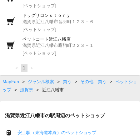
[ペットショップ]
ドッグサロンｓｔｏｒｙ
滋賀県近江八幡市音羽町１２３－６
[ペットショップ]
ペットコート近江八幡店
滋賀県近江八幡市鷹飼町２２３－１
[ペットショップ]
page
You're
1
page
on
page
MapFan
>
ジャンル検索
>
買う
>
その他 買う
>
ペットショ
ップ
>
滋賀県
>
近江八幡市
滋賀県近江八幡市の駅周辺のペットショップ
安土駅（東海道本線）のペットショップ