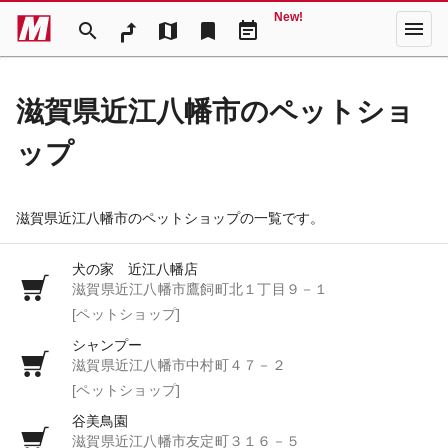
New!
menu
search
map
bookmark
event_note
滋賀県近江八幡市のペットショ
ップ
滋賀県近江八幡市のペットショップの一覧です。
犬の家 近江八幡店
滋賀県近江八幡市鷹飼町北１丁目９－１
[ペットショップ]
シャンプー
滋賀県近江八幡市中村町４７－２
[ペットショップ]
谷美鳥園
滋賀県近江八幡市友定町３１６－５