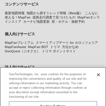
コンテンツサービス
最新地図情報
地図から探すトレンド情報（Beta版）
こんなに
使える！MapFan
道路走行調査で見つけたもの
MapFanオンラ
インストア
カーナビ地図更新
宿・ホテル・旅館予約
個人向けサービス
MapFanプレミアム
スマートアップデート for カロッツェリア
MapFanAssist
MapFan BOT
トリマ
方位かなめ
GeoQuest（ジオクエ）
トリマ ポイントサイト
法人向けサービス
GeoTechnologies, Inc. uses cookies for the purposes of
法人向け地図・位置情報サービス
WEBサイト・システム向け地
improving the convenience and quality of our site and for
図API
Windows PC向け地図開発キット
MapFan DB
住所確認
utilizing information in our marketing activity. You can
サービス
MAP WORLD+
トリマ広告
Geo-Research
スグロ
accept or reject collecting information through cookies at
ジ
your discretion except information essential to the
functioning of our site.
カーナビ地図更新サービス