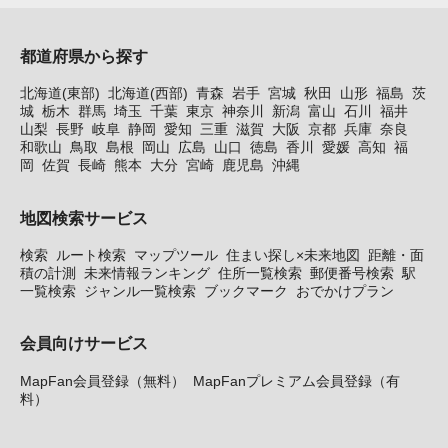
都道府県から探す
北海道(東部)
北海道(西部)
青森
岩手
宮城
秋田
山形
福島
茨
城
栃木
群馬
埼玉
千葉
東京
神奈川
新潟
富山
石川
福井
山梨
長野
岐阜
静岡
愛知
三重
滋賀
大阪
京都
兵庫
奈良
和歌山
鳥取
島根
岡山
広島
山口
徳島
香川
愛媛
高知
福
岡
佐賀
長崎
熊本
大分
宮崎
鹿児島
沖縄
地図検索サービス
検索
ルート検索
マップツール
住まい探し×未来地図
距離・面
積の計測
未来情報ランキング
住所一覧検索
郵便番号検索
駅
一覧検索
ジャンル一覧検索
ブックマーク
おでかけプラン
会員向けサービス
MapFan会員登録（無料）
MapFanプレミアム会員登録（有
料）