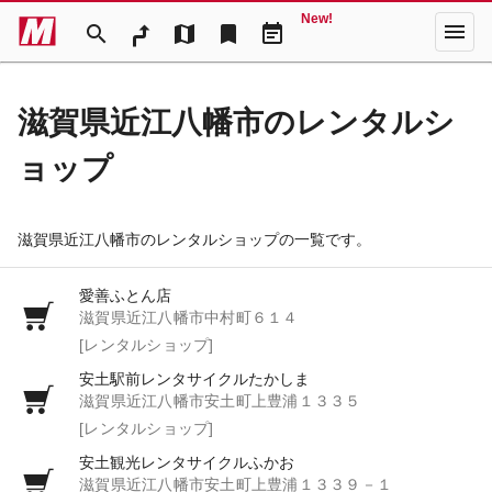
New!
menu
search
map
bookmark
event_note
滋賀県近江八幡市のレンタルシ
ョップ
滋賀県近江八幡市のレンタルショップの一覧です。
愛善ふとん店
滋賀県近江八幡市中村町６１４
[レンタルショップ]
安土駅前レンタサイクルたかしま
滋賀県近江八幡市安土町上豊浦１３３５
[レンタルショップ]
安土観光レンタサイクルふかお
滋賀県近江八幡市安土町上豊浦１３３９－１