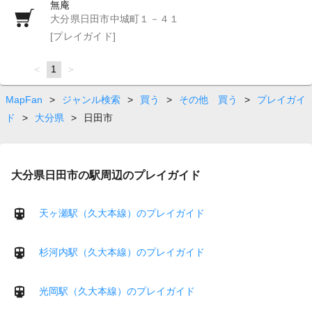
無庵
大分県日田市中城町１－４１
[プレイガイド]
page
You're
1
page
on
page
MapFan
>
ジャンル検索
>
買う
>
その他 買う
>
プレイガイ
ド
>
大分県
>
日田市
大分県日田市の駅周辺のプレイガイド
天ヶ瀬駅（久大本線）のプレイガイド
杉河内駅（久大本線）のプレイガイド
光岡駅（久大本線）のプレイガイド