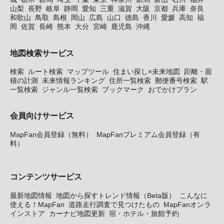
山梨
長野
岐阜
静岡
愛知
三重
滋賀
大阪
京都
兵庫
奈良
和歌山
鳥取
島根
岡山
広島
山口
徳島
香川
愛媛
高知
福
岡
佐賀
長崎
熊本
大分
宮崎
鹿児島
沖縄
地図検索サービス
検索
ルート検索
マップツール
住まい探し×未来地図
距離・面
積の計測
未来情報ランキング
住所一覧検索
郵便番号検索
駅
一覧検索
ジャンル一覧検索
ブックマーク
おでかけプラン
会員向けサービス
MapFan会員登録（無料）
MapFanプレミアム会員登録（有
料）
コンテンツサービス
最新地図情報
地図から探すトレンド情報（Beta版）
こんなに
使える！MapFan
道路走行調査で見つけたもの
MapFanオンラ
インストア
カーナビ地図更新
宿・ホテル・旅館予約