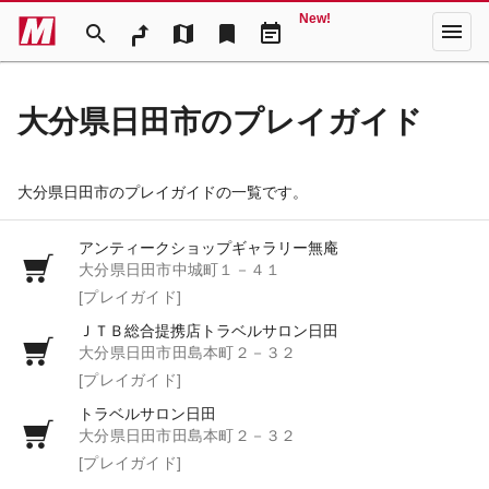
New!
menu
search
map
bookmark
event_note
大分県日田市のプレイガイド
大分県日田市のプレイガイドの一覧です。
アンティークショップギャラリー無庵
大分県日田市中城町１－４１
[プレイガイド]
ＪＴＢ総合提携店トラベルサロン日田
大分県日田市田島本町２－３２
[プレイガイド]
トラベルサロン日田
大分県日田市田島本町２－３２
[プレイガイド]