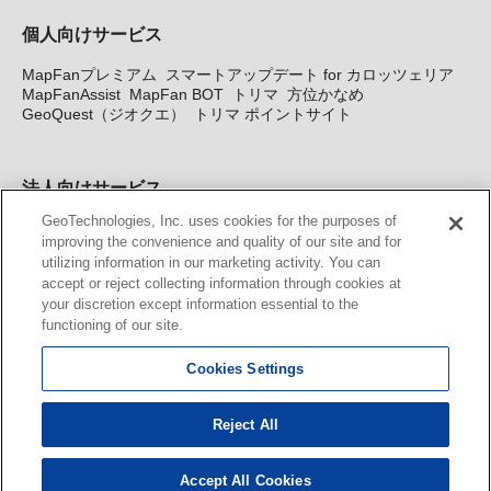
個人向けサービス
MapFanプレミアム
スマートアップデート for カロッツェリア
MapFanAssist
MapFan BOT
トリマ
方位かなめ
GeoQuest（ジオクエ）
トリマ ポイントサイト
法人向けサービス
GeoTechnologies, Inc. uses cookies for the purposes of
法人向け地図・位置情報サービス
WEBサイト・システム向け地
improving the convenience and quality of our site and for
図API
Windows PC向け地図開発キット
MapFan DB
住所確認
utilizing information in our marketing activity. You can
サービス
MAP WORLD+
トリマ広告
Geo-Research
スグロ
accept or reject collecting information through cookies at
ジ
your discretion except information essential to the
functioning of our site.
カーナビ地図更新サービス
Cookies Settings
MapFan スマートメンバーズ
カロッツェリア地図割プラス
KENWOOD MapFan Club
Reject All
Accept All Cookies
© GeoTechnologies, Inc.