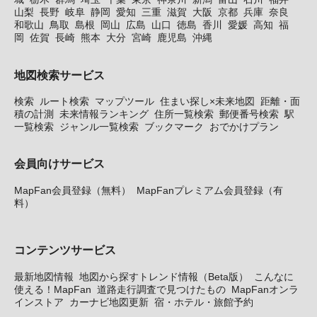
山梨
長野
岐阜
静岡
愛知
三重
滋賀
大阪
京都
兵庫
奈良
和歌山
鳥取
島根
岡山
広島
山口
徳島
香川
愛媛
高知
福
岡
佐賀
長崎
熊本
大分
宮崎
鹿児島
沖縄
地図検索サービス
検索
ルート検索
マップツール
住まい探し×未来地図
距離・面
積の計測
未来情報ランキング
住所一覧検索
郵便番号検索
駅
一覧検索
ジャンル一覧検索
ブックマーク
おでかけプラン
会員向けサービス
MapFan会員登録（無料）
MapFanプレミアム会員登録（有
料）
コンテンツサービス
最新地図情報
地図から探すトレンド情報（Beta版）
こんなに
使える！MapFan
道路走行調査で見つけたもの
MapFanオンラ
インストア
カーナビ地図更新
宿・ホテル・旅館予約