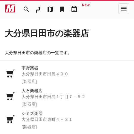
New!
menu
search
map
bookmark
event_note
大分県日田市の楽器店
大分県日田市の楽器店の一覧です。
宇野楽器
大分県日田市田島４９０
[楽器店]
大石楽器店
大分県日田市田島１丁目７－５２
[楽器店]
シミズ楽器
大分県日田市東町４－３１
[楽器店]