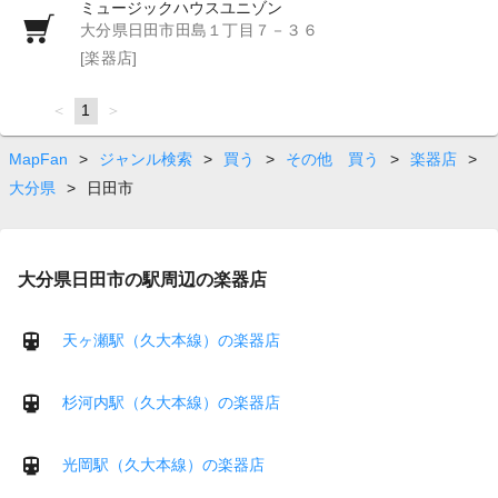
ミュージックハウスユニゾン
大分県日田市田島１丁目７－３６
[楽器店]
page
You're
1
page
on
page
MapFan
>
ジャンル検索
>
買う
>
その他 買う
>
楽器店
>
大分県
>
日田市
大分県日田市の駅周辺の楽器店
天ヶ瀬駅（久大本線）の楽器店
杉河内駅（久大本線）の楽器店
光岡駅（久大本線）の楽器店