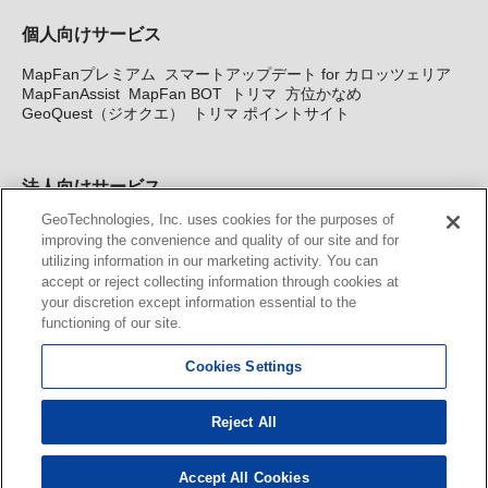
個人向けサービス
MapFanプレミアム
スマートアップデート for カロッツェリア
MapFanAssist
MapFan BOT
トリマ
方位かなめ
GeoQuest（ジオクエ）
トリマ ポイントサイト
法人向けサービス
GeoTechnologies, Inc. uses cookies for the purposes of
法人向け地図・位置情報サービス
WEBサイト・システム向け地
improving the convenience and quality of our site and for
図API
Windows PC向け地図開発キット
MapFan DB
住所確認
utilizing information in our marketing activity. You can
サービス
MAP WORLD+
トリマ広告
Geo-Research
スグロ
accept or reject collecting information through cookies at
ジ
your discretion except information essential to the
functioning of our site.
カーナビ地図更新サービス
Cookies Settings
MapFan スマートメンバーズ
カロッツェリア地図割プラス
KENWOOD MapFan Club
Reject All
Accept All Cookies
© GeoTechnologies, Inc.