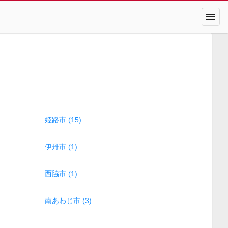
menu
姫路市 (15)
伊丹市 (1)
西脇市 (1)
南あわじ市 (3)