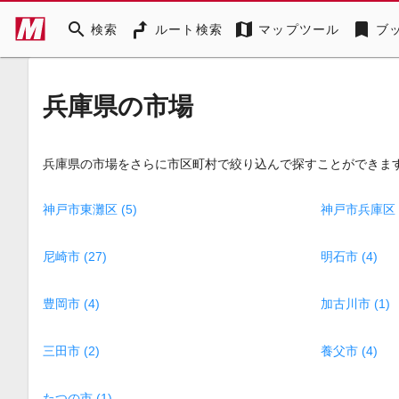
search
map
bookmark
検索
ルート検索
マップツール
ブ
兵庫県の市場
兵庫県の市場をさらに市区町村で絞り込んで探すことができま
神戸市東灘区 (5)
神戸市兵庫区 (
尼崎市 (27)
明石市 (4)
豊岡市 (4)
加古川市 (1)
三田市 (2)
養父市 (4)
たつの市 (1)