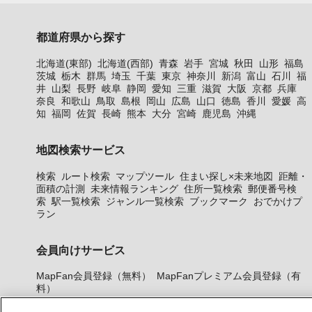
都道府県から探す
北海道(東部)
北海道(西部)
青森
岩手
宮城
秋田
山形
福島
茨城
栃木
群馬
埼玉
千葉
東京
神奈川
新潟
富山
石川
福
井
山梨
長野
岐阜
静岡
愛知
三重
滋賀
大阪
京都
兵庫
奈良
和歌山
鳥取
島根
岡山
広島
山口
徳島
香川
愛媛
高
知
福岡
佐賀
長崎
熊本
大分
宮崎
鹿児島
沖縄
地図検索サービス
検索
ルート検索
マップツール
住まい探し×未来地図
距離・
面積の計測
未来情報ランキング
住所一覧検索
郵便番号検
索
駅一覧検索
ジャンル一覧検索
ブックマーク
おでかけプ
ラン
会員向けサービス
MapFan会員登録（無料）
MapFanプレミアム会員登録（有
料）