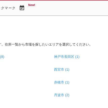
New!
event_note
ックマーク
す。住所一覧から市場を探したいエリアを選択してください。
8)
神戸市長田区 (1)
西宮市 (1)
赤穂市 (1)
丹波市 (2)