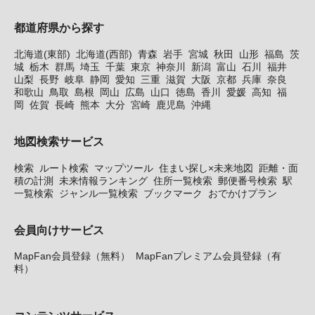
都道府県から探す
北海道(東部)
北海道(西部)
青森
岩手
宮城
秋田
山形
福島
茨
城
栃木
群馬
埼玉
千葉
東京
神奈川
新潟
富山
石川
福井
山梨
長野
岐阜
静岡
愛知
三重
滋賀
大阪
京都
兵庫
奈良
和歌山
鳥取
島根
岡山
広島
山口
徳島
香川
愛媛
高知
福
岡
佐賀
長崎
熊本
大分
宮崎
鹿児島
沖縄
地図検索サービス
検索
ルート検索
マップツール
住まい探し×未来地図
距離・面
積の計測
未来情報ランキング
住所一覧検索
郵便番号検索
駅
一覧検索
ジャンル一覧検索
ブックマーク
おでかけプラン
会員向けサービス
MapFan会員登録（無料）
MapFanプレミアム会員登録（有
料）