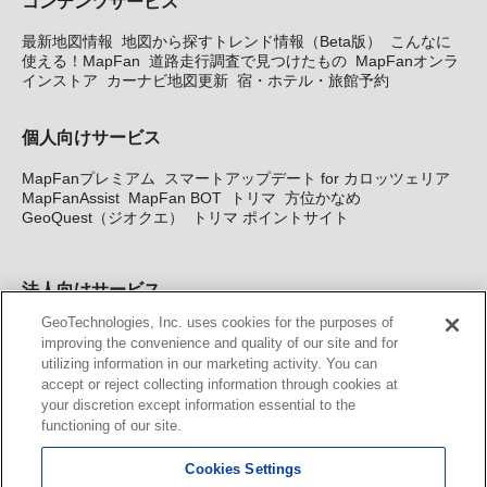
コンテンツサービス
最新地図情報
地図から探すトレンド情報（Beta版）
こんなに
使える！MapFan
道路走行調査で見つけたもの
MapFanオンラ
インストア
カーナビ地図更新
宿・ホテル・旅館予約
個人向けサービス
MapFanプレミアム
スマートアップデート for カロッツェリア
MapFanAssist
MapFan BOT
トリマ
方位かなめ
GeoQuest（ジオクエ）
トリマ ポイントサイト
法人向けサービス
GeoTechnologies, Inc. uses cookies for the purposes of
法人向け地図・位置情報サービス
WEBサイト・システム向け地
improving the convenience and quality of our site and for
図API
Windows PC向け地図開発キット
MapFan DB
住所確認
utilizing information in our marketing activity. You can
サービス
MAP WORLD+
トリマ広告
Geo-Research
スグロ
accept or reject collecting information through cookies at
ジ
your discretion except information essential to the
functioning of our site.
カーナビ地図更新サービス
Cookies Settings
MapFan スマートメンバーズ
カロッツェリア地図割プラス