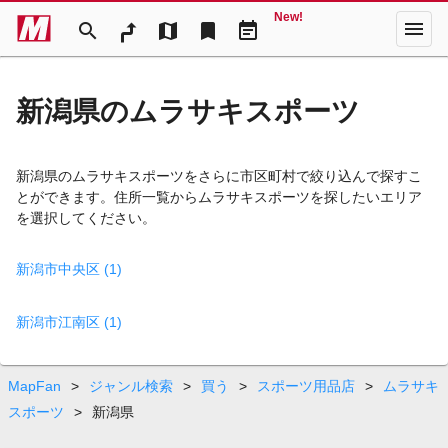
New!
menu
search
map
bookmark
event_note
新潟県のムラサキスポーツ
新潟県のムラサキスポーツをさらに市区町村で絞り込んで探すこ
とができます。住所一覧からムラサキスポーツを探したいエリア
を選択してください。
新潟市中央区 (1)
新潟市江南区 (1)
MapFan
>
ジャンル検索
>
買う
>
スポーツ用品店
>
ムラサキ
スポーツ
>
新潟県