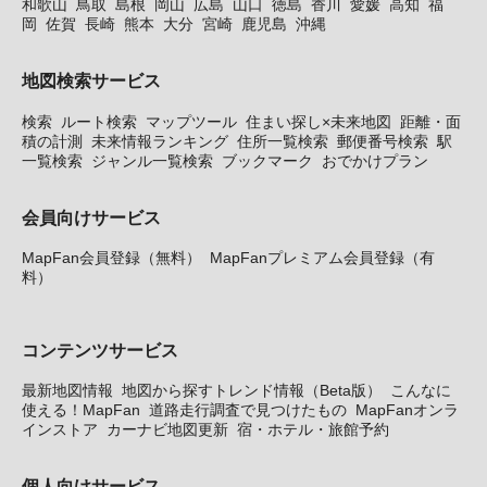
和歌山
鳥取
島根
岡山
広島
山口
徳島
香川
愛媛
高知
福
岡
佐賀
長崎
熊本
大分
宮崎
鹿児島
沖縄
地図検索サービス
検索
ルート検索
マップツール
住まい探し×未来地図
距離・面
積の計測
未来情報ランキング
住所一覧検索
郵便番号検索
駅
一覧検索
ジャンル一覧検索
ブックマーク
おでかけプラン
会員向けサービス
MapFan会員登録（無料）
MapFanプレミアム会員登録（有
料）
コンテンツサービス
最新地図情報
地図から探すトレンド情報（Beta版）
こんなに
使える！MapFan
道路走行調査で見つけたもの
MapFanオンラ
インストア
カーナビ地図更新
宿・ホテル・旅館予約
個人向けサービス