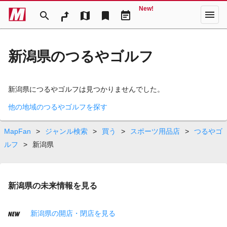
New!
menu
search
map
bookmark
event_note
新潟県のつるやゴルフ
新潟県につるやゴルフは見つかりませんでした。
他の地域のつるやゴルフを探す
MapFan
>
ジャンル検索
>
買う
>
スポーツ用品店
>
つるやゴ
ルフ
>
新潟県
新潟県の未来情報を見る
新潟県の開店・閉店を見る