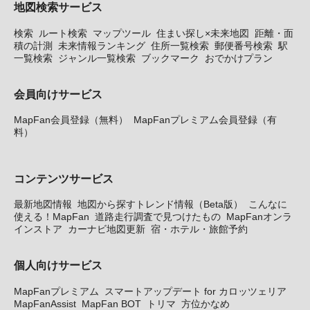
地図検索サービス
検索
ルート検索
マップツール
住まい探し×未来地図
距離・面
積の計測
未来情報ランキング
住所一覧検索
郵便番号検索
駅
一覧検索
ジャンル一覧検索
ブックマーク
おでかけプラン
会員向けサービス
MapFan会員登録（無料）
MapFanプレミアム会員登録（有
料）
コンテンツサービス
最新地図情報
地図から探すトレンド情報（Beta版）
こんなに
使える！MapFan
道路走行調査で見つけたもの
MapFanオンラ
インストア
カーナビ地図更新
宿・ホテル・旅館予約
個人向けサービス
MapFanプレミアム
スマートアップデート for カロッツェリア
MapFanAssist
MapFan BOT
トリマ
方位かなめ