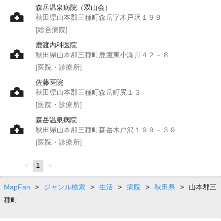
森岳温泉病院（双山会）
秋田県山本郡三種町森岳字木戸沢１９９
[総合病院]
鹿渡内科医院
秋田県山本郡三種町鹿渡東小瀬川４２－８
[医院・診療所]
佐藤医院
秋田県山本郡三種町森岳町尻１３
[医院・診療所]
森岳温泉病院
秋田県山本郡三種町森岳木戸沢１９９－３９
[医院・診療所]
page
You're
1
page
on
page
MapFan
>
ジャンル検索
>
生活
>
病院
>
秋田県
>
山本郡三
種町