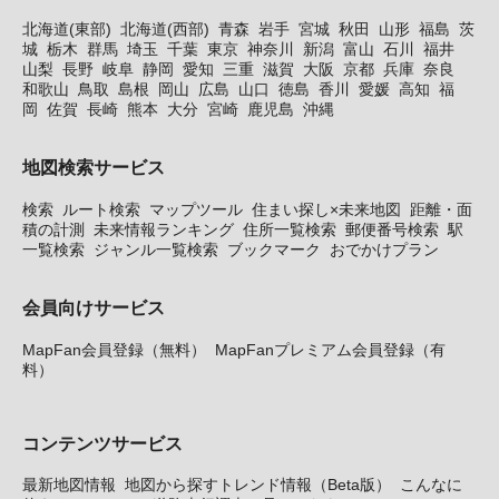
北海道(東部)
北海道(西部)
青森
岩手
宮城
秋田
山形
福島
茨
城
栃木
群馬
埼玉
千葉
東京
神奈川
新潟
富山
石川
福井
山梨
長野
岐阜
静岡
愛知
三重
滋賀
大阪
京都
兵庫
奈良
和歌山
鳥取
島根
岡山
広島
山口
徳島
香川
愛媛
高知
福
岡
佐賀
長崎
熊本
大分
宮崎
鹿児島
沖縄
地図検索サービス
検索
ルート検索
マップツール
住まい探し×未来地図
距離・面
積の計測
未来情報ランキング
住所一覧検索
郵便番号検索
駅
一覧検索
ジャンル一覧検索
ブックマーク
おでかけプラン
会員向けサービス
MapFan会員登録（無料）
MapFanプレミアム会員登録（有
料）
コンテンツサービス
最新地図情報
地図から探すトレンド情報（Beta版）
こんなに