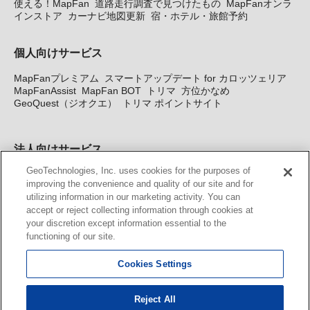
使える！MapFan
道路走行調査で見つけたもの
MapFanオンラ
インストア
カーナビ地図更新
宿・ホテル・旅館予約
個人向けサービス
MapFanプレミアム
スマートアップデート for カロッツェリア
MapFanAssist
MapFan BOT
トリマ
方位かなめ
GeoQuest（ジオクエ）
トリマ ポイントサイト
法人向けサービス
GeoTechnologies, Inc. uses cookies for the purposes of
法人向け地図・位置情報サービス
WEBサイト・システム向け地
improving the convenience and quality of our site and for
図API
Windows PC向け地図開発キット
MapFan DB
住所確認
utilizing information in our marketing activity. You can
サービス
MAP WORLD+
トリマ広告
Geo-Research
スグロ
accept or reject collecting information through cookies at
ジ
your discretion except information essential to the
functioning of our site.
カーナビ地図更新サービス
Cookies Settings
MapFan スマートメンバーズ
カロッツェリア地図割プラス
KENWOOD MapFan Club
Reject All