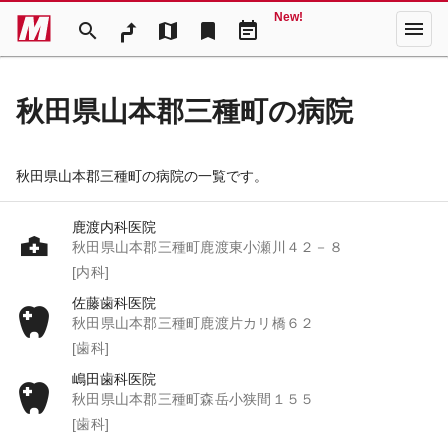
New!
menu
search
map
bookmark
event_note
秋田県山本郡三種町の病院
秋田県山本郡三種町の病院の一覧です。
鹿渡内科医院
秋田県山本郡三種町鹿渡東小瀬川４２－８
[内科]
佐藤歯科医院
秋田県山本郡三種町鹿渡片カリ橋６２
[歯科]
嶋田歯科医院
秋田県山本郡三種町森岳小狭間１５５
[歯科]