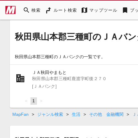
search
map
bookmark
検索
ルート検索
マップツール
ブ
秋田県山本郡三種町のＪＡバン
秋田県山本郡三種町のＪＡバンクの一覧です。
ＪＡ秋田やまもと
秋田県山本郡三種町鹿渡字町後２７０
[ＪＡバンク]
page
You're
1
page
on
page
MapFan
>
ジャンル検索
>
生活
>
その他 金融機関
>
Ｊ