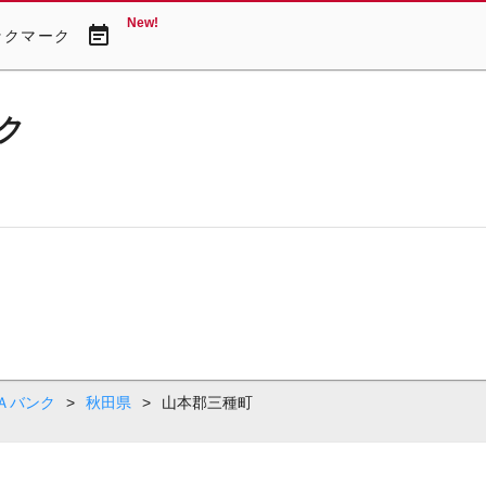
New!
event_note
ックマーク
ク
Ａバンク
>
秋田県
>
山本郡三種町