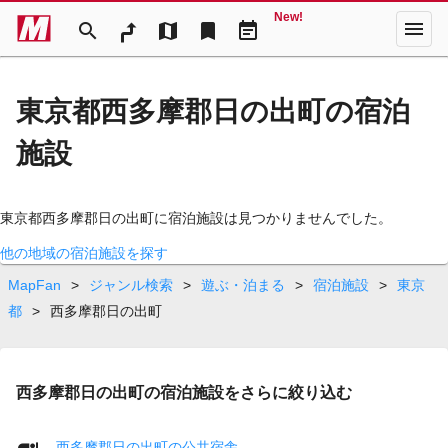
New!
menu
search
map
bookmark
event_note
東京都西多摩郡日の出町の宿泊
施設
東京都西多摩郡日の出町に宿泊施設は見つかりませんでした。
他の地域の宿泊施設を探す
MapFan
>
ジャンル検索
>
遊ぶ・泊まる
>
宿泊施設
>
東京
都
>
西多摩郡日の出町
西多摩郡日の出町の宿泊施設をさらに絞り込む
西多摩郡日の出町の公共宿舎