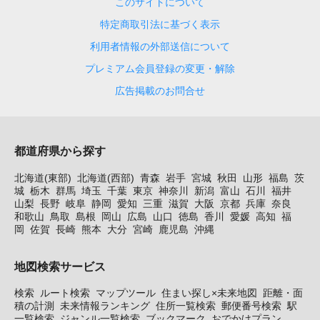
このサイトについて
特定商取引法に基づく表示
利用者情報の外部送信について
プレミアム会員登録の変更・解除
広告掲載のお問合せ
都道府県から探す
北海道(東部)
北海道(西部)
青森
岩手
宮城
秋田
山形
福島
茨
城
栃木
群馬
埼玉
千葉
東京
神奈川
新潟
富山
石川
福井
山梨
長野
岐阜
静岡
愛知
三重
滋賀
大阪
京都
兵庫
奈良
和歌山
鳥取
島根
岡山
広島
山口
徳島
香川
愛媛
高知
福
岡
佐賀
長崎
熊本
大分
宮崎
鹿児島
沖縄
地図検索サービス
検索
ルート検索
マップツール
住まい探し×未来地図
距離・面
積の計測
未来情報ランキング
住所一覧検索
郵便番号検索
駅
一覧検索
ジャンル一覧検索
ブックマーク
おでかけプラン