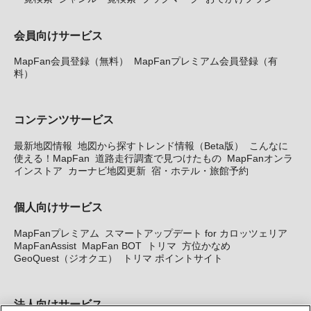
会員向けサービス
MapFan会員登録（無料）
MapFanプレミアム会員登録（有
料）
コンテンツサービス
最新地図情報
地図から探すトレンド情報（Beta版）
こんなに
使える！MapFan
道路走行調査で見つけたもの
MapFanオンラ
インストア
カーナビ地図更新
宿・ホテル・旅館予約
個人向けサービス
MapFanプレミアム
スマートアップデート for カロッツェリア
MapFanAssist
MapFan BOT
トリマ
方位かなめ
GeoQuest（ジオクエ）
トリマ ポイントサイト
法人向けサービス